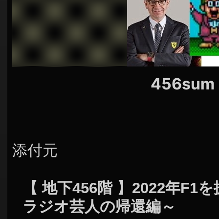
シ
ョ
ン
456sum
添付元
【 地下456階 】2022年F
ラジオ芸人の帰還編～