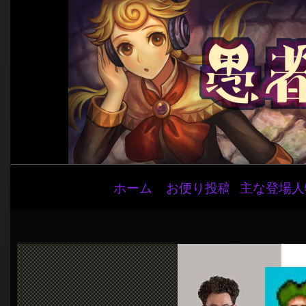
メ
ホーム
お便り投稿
主な登場人
イ
ン
ナ
ビ
ゲ
ー