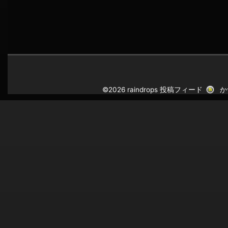
©2026 raindrops
投稿フィード
か