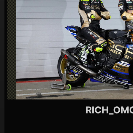
シ
ョ
ン
RICH_OM