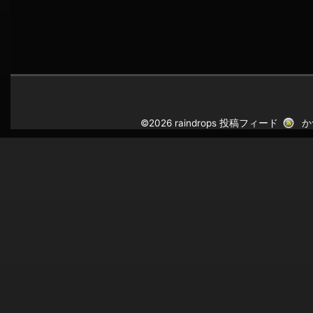
©2026 raindrops
投稿フィード
か