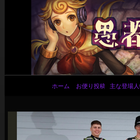
メ
ホーム
お便り投稿
主な登場人
イ
ン
ナ
ビ
ゲ
ー