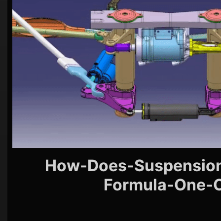
シ
ョ
ン
How-Does-Suspensio
Formula-One-C