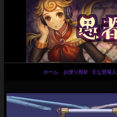
メ
ホーム
お便り投稿
主な登場人
イ
ン
ナ
ビ
ゲ
ー