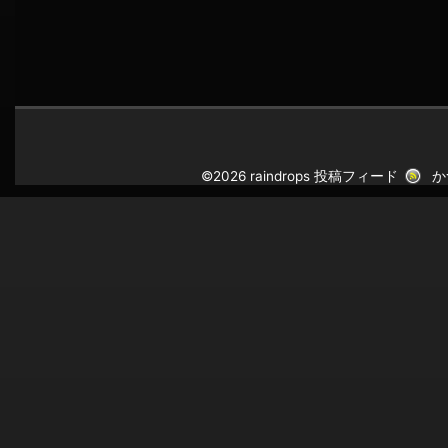
©2026 raindrops
投稿フィード
か