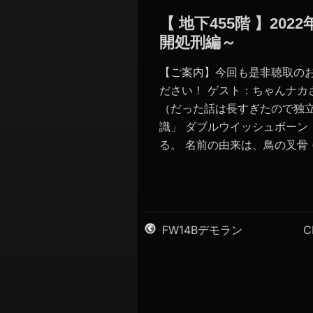
【 地下455階 】2
開処刑編～
【ご案内】今回も是非聴取の
ださい！ ゲスト：ちゃんナカさ
（だった話は長すぎたので独
識」 ダブルウイッシュボー
る。 名前の由来は、鳥の叉骨 (wis
FW14Bデモラン
C