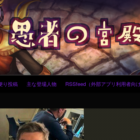
コ
ン
テ
ン
ツ
へ
ス
キ
ッ
プ
便り投稿
主な登場人物
RSSfeed（外部アプリ利用者向