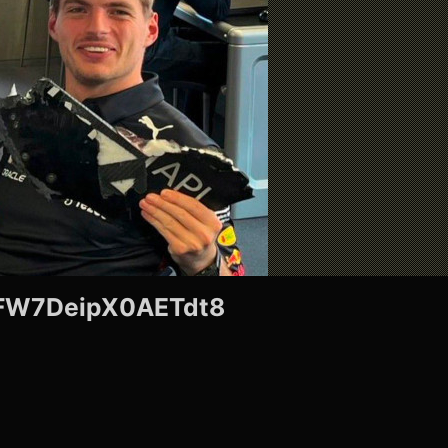
FW7DeipX0AETdt8