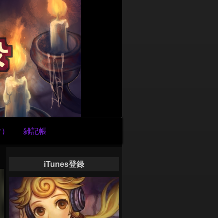
け）
雑記帳
iTunes登録