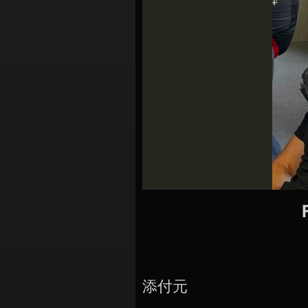
シ
ョ
ン
添付元