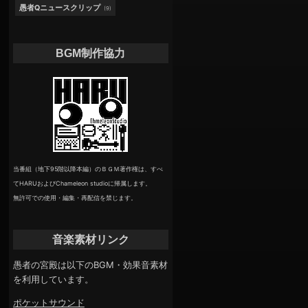
愚者Qニュースクリップ
(9)
BGM制作協力
当番組（地下95階以降本編）のＢＧＭ著作権は、すべ
てHARUおよびChameleon studioに帰属します。
無許可での使用・編集・再配信を禁じます。
音楽素材リンク
愚者の宮殿は以下のBGM・効果音素材
を利用しています。
ポケットサウンド