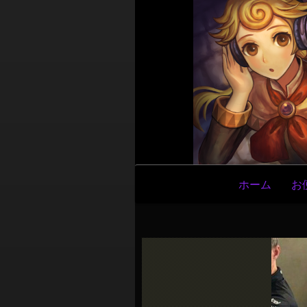
メ
ホーム
お
イ
ン
ナ
ビ
ゲ
ー