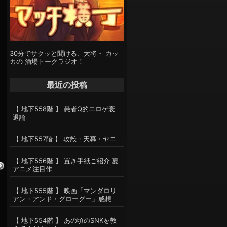
く
30分でサクッと聞ける、大将・ カッ
カの 酒場トークラジオ！
最近の投稿
【 地下558階 】 愚者Q的エロゲ衰
退論
【 地下557階 】 攻殻・天幕・ヤニ
【 地下556階 】 置き手紙ご紹介 夏
アニメ注目作
【 地下555階 】 映画「マンダロリ
アン・アンド・グローグー」感想
【 地下554階 】 あの頃のSNKを教