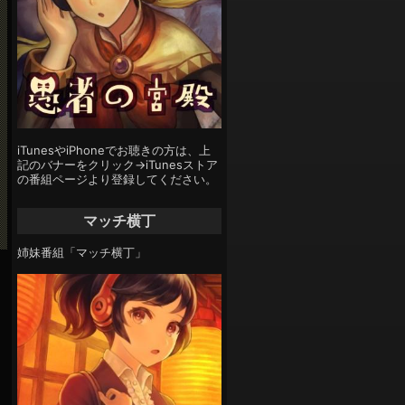
iTunesやiPhoneでお聴きの方は、上
記のバナーをクリック→iTunesストア
の番組ページより登録してください。
マッチ横丁
姉妹番組「マッチ横丁」