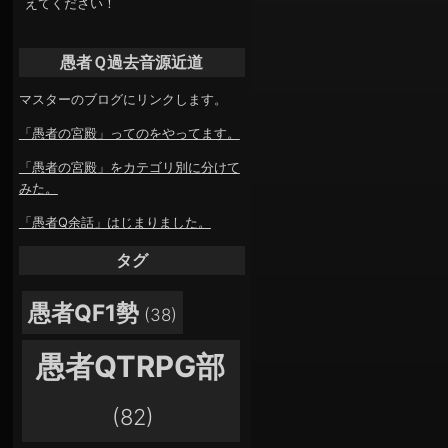
えてください！
愚者Ｑ過去音源近道
マスターのブログにリンクします。
「愚者の宮殿」ってのをやってます。
「愚者の宮殿」をカテゴリ別に分けて
みた。
「愚者Q余話」はじまりました。
タグ
愚者QF1勢
(38)
愚者QTRPG部
(82)