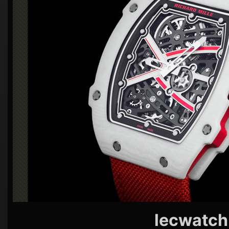
シ
ョ
ン
lecwatch