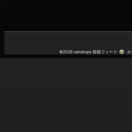
©2026 raindrops
投稿フィード
か