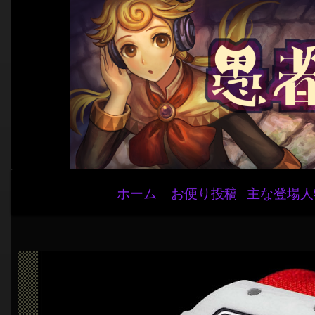
メ
ホーム
お便り投稿
主な登場人
イ
ン
ナ
ビ
ゲ
ー