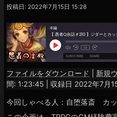
シ
投稿日:
2022年7月15日 15:28
ョ
ン
本編
Play
1x
Episode
SUBSCRIBE
SHARE
ファイルをダウンロード
|
新規
SHARE
RSS FEED
間: 1:23:45
|
収録日 2022年7月1
LINK
今回しゃべる人：自堕落斎 カ
EMBED