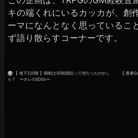
この企画は、TRPGのGM経験
キの端くれにいるカッカが、創
ーマになんとなく思っているこ
ず語り散らすコーナーです。
【 地下220階 】BB戦士SD戦国伝って何だったのかし
【 愚者
ら？ 〜オレのSDGs〜