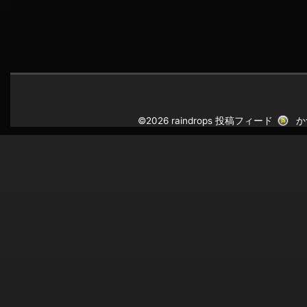
©2026 raindrops
投稿フィード
か