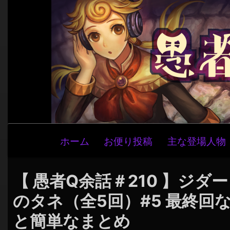
メ
ホーム
お便り投稿
主な登場人物
イ
ン
ナ
【 愚者Q余話＃210 】ジ
ビ
のタネ（全5回）#5 最終回
ゲ
と簡単なまとめ
ー