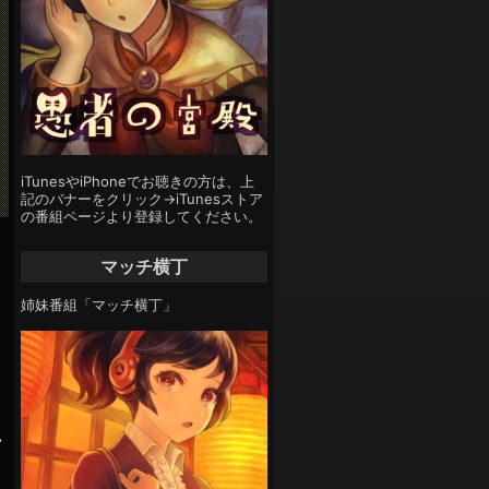
iTunesやiPhoneでお聴きの方は、上
記のバナーをクリック→iTunesストア
の番組ページより登録してください。
マッチ横丁
姉妹番組「マッチ横丁」
レ