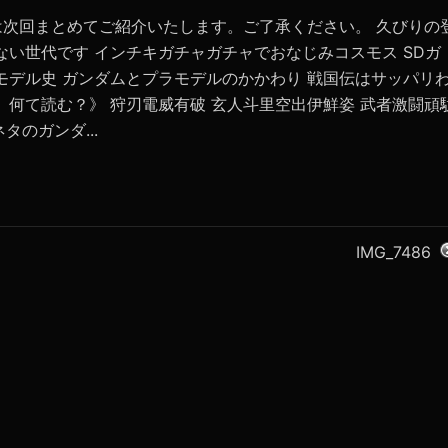
は次回まとめてご紹介いたします。ご了承ください。 久びりの
ない世代です インチキガチャガチャでおなじみコスモス SDガ
モデル史 ガンダムとプラモデルのかかわり 戦国伝はサッパリ
。何て読む？》 狩刃電威有破 玄人斗里空出伊鮮姿 武者激闘頑
ネタのガンダ...
IMG_7486