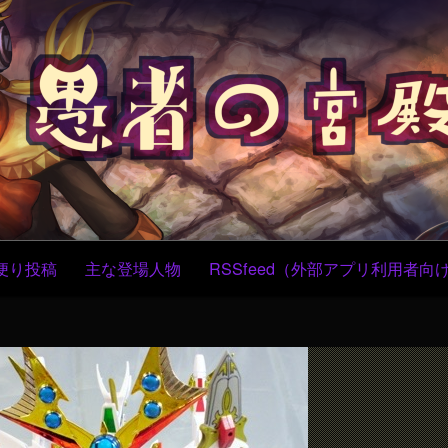
コ
ン
テ
ン
ツ
へ
ス
キ
ッ
プ
便り投稿
主な登場人物
RSSfeed（外部アプリ利用者向