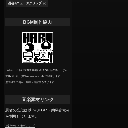
愚者Qニュースクリップ
(9)
BGM制作協力
当番組（地下95階以降本編）のＢＧＭ著作権は、すべ
てHARUおよびChameleon studioに帰属します。
無許可での使用・編集・再配信を禁じます。
音楽素材リンク
愚者の宮殿は以下のBGM・効果音素材
を利用しています。
ポケットサウンド