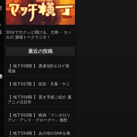
登
わ
駄
30分でサクッと聞ける、大将・ カッ
カの 酒場トークラジオ！
最近の投稿
【 地下558階 】 愚者Q的エロゲ衰
退論
【 地下557階 】 攻殻・天幕・ヤニ
【 地下556階 】 置き手紙ご紹介 夏
アニメ注目作
【 地下555階 】 映画「マンダロリ
アン・アンド・グローグー」感想
【 地下554階 】 あの頃のSNKを教