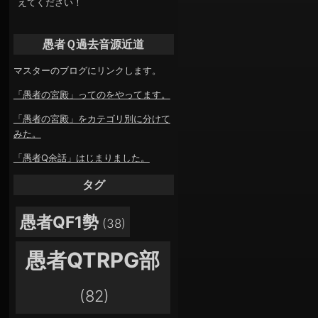
えてください！
愚者Ｑ過去音源近道
マスターのブログにリンクします。
「愚者の宮殿」ってのをやってます。
「愚者の宮殿」をカテゴリ別に分けて
みた。
「愚者Q余話」はじまりました。
タグ
愚者QF1勢
(38)
愚者QTRPG部
(82)