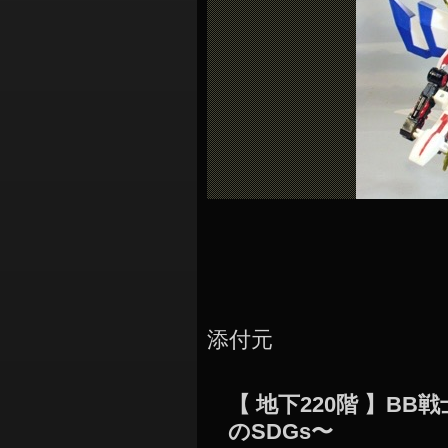
シ
ョ
ン
添付元
【 地下220階 】B
のSDGs〜