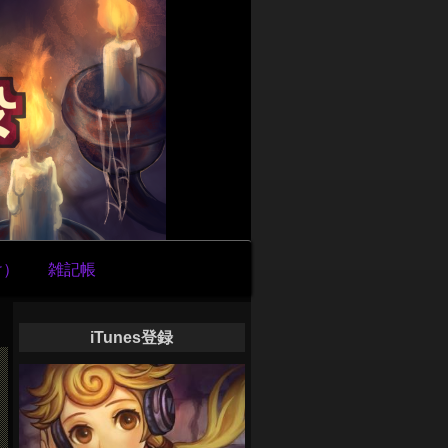
け）
雑記帳
iTunes登録