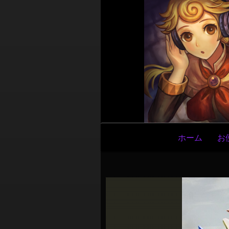
メ
ホーム
お
イ
ン
ナ
ビ
ゲ
ー