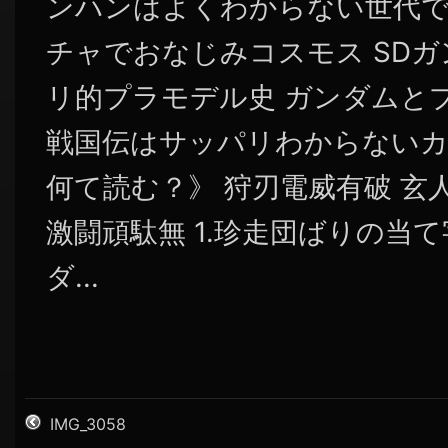
ンハンはよくわからない世代で
チャでおなじみコスモス SDガ
リ的プラモデル史 ガンダムと
戦国伝はサッパリわからないカ
何て読む？》 狩刃電威有破 玄
激闘頑駄無 1.珍走団ばりの当て
ダ...
IMG_3058