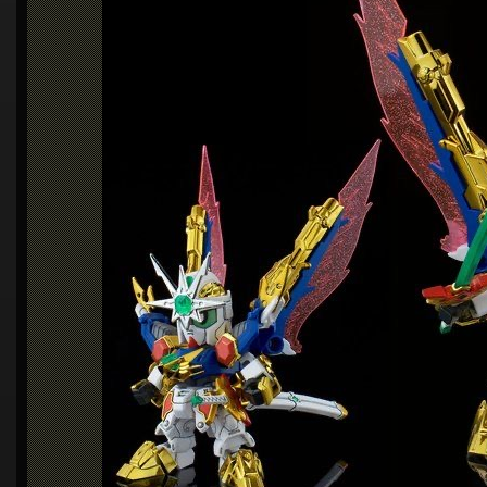
シ
ョ
ン