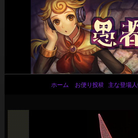
メ
ホーム
お便り投稿
主な登場人
イ
ン
ナ
ビ
ゲ
ー