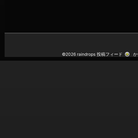
©2026 raindrops
投稿フィード
か