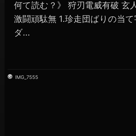
何て読む？》 狩刃電威有破 玄
激闘頑駄無 1.珍走団ばりの当て
ダ...
IMG_7555