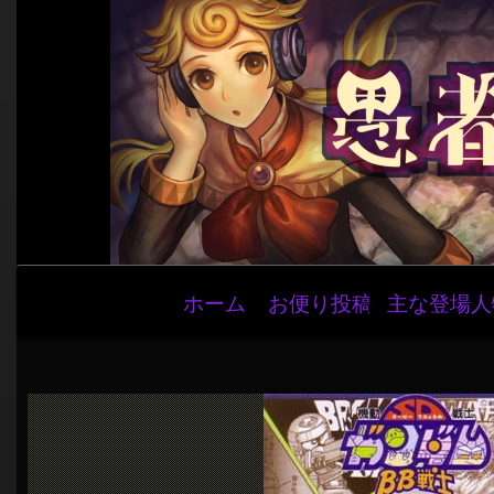
メ
ホーム
お便り投稿
主な登場人
イ
ン
ナ
ビ
ゲ
ー