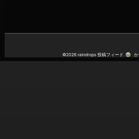
©2026 raindrops
投稿フィード
か