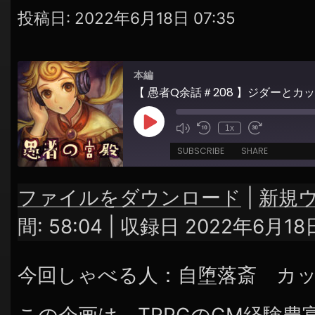
シ
投稿日:
2022年6月18日 07:35
ョ
ン
本編
Play
1x
Episode
SUBSCRIBE
SHARE
ファイルをダウンロード
|
新規
SHARE
RSS FEED
間: 58:04
|
収録日 2022年6月18
LINK
今回しゃべる人：自堕落斎 カ
EMBED