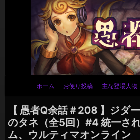
メ
ホーム
お便り投稿
主な登場人物
イ
ン
ナ
【 愚者Q余話＃208 】ジ
ビ
のタネ（全5回）#4 統一さ
ゲ
ム、ウルティマオンライン
ー