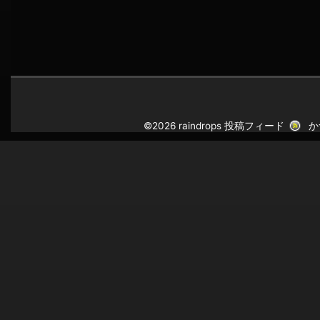
©2026 raindrops
投稿フィード
か