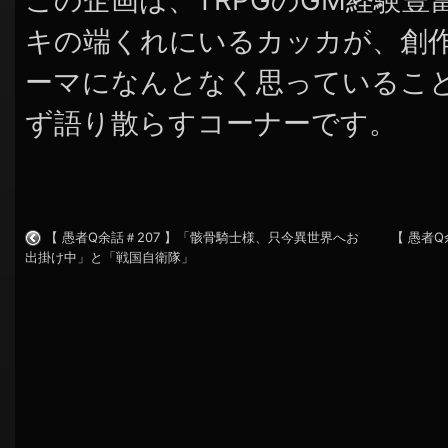
この企画は、TRPGのGM経験
キの端くれにいるカッカが、創
ーマになんとなく思っているこ
ず語り散らすコーナーです。
【 愚者Q余話＃207 】「骸骨騎士様、只今異世界へお
【 愚者
出掛け中」と「戦国自衛隊」