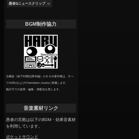
愚者Qニュースクリップ
(9)
BGM制作協力
当番組（地下95階以降本編）のＢＧＭ著作権は、すべ
てHARUおよびChameleon studioに帰属します。
無許可での使用・編集・再配信を禁じます。
音楽素材リンク
愚者の宮殿は以下のBGM・効果音素材
を利用しています。
ポケットサウンド