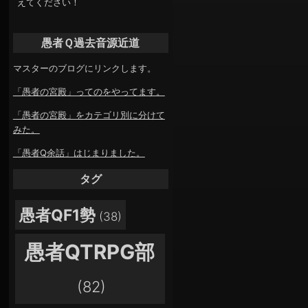
えてください！
愚者Ｑ過去音源近道
マスターのブログにリンクします。
「愚者の宮殿」ってのをやってます。
「愚者の宮殿」をカテゴリ別に分けて
みた。
「愚者Q余話」はじまりました。
タグ
愚者QF1勢
(38)
愚者QTRPG部
(82)