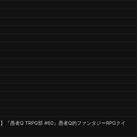
 】『愚者Q TRPG部 #60』愚者Q的ファンタジーRPGクイ