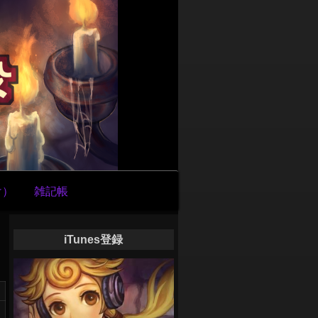
け）
雑記帳
iTunes登録