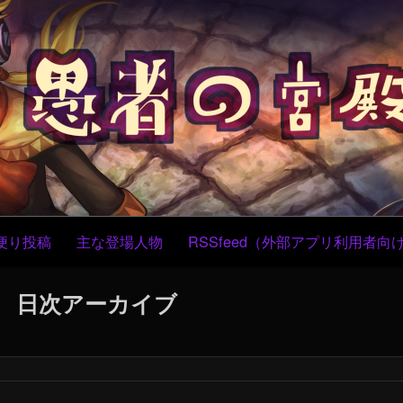
コ
Skip
Skip
Skip
Skip
Skip
Skip
Skip
Skip
Skip
Skip
ン
to
to
to
to
to
to
to
to
to
to
テ
CUSTOM_HTML-
CUSTOM_HTML-
RECENT-
TEXT-
BLOCK-
BLOCK-
BLOCK-
TEXT-
TEXT-
BLOCK-
ン
4
3
POSTS-
5
4
5
3
3
9
7
ツ
2
へ
ス
キ
ッ
プ
便り投稿
主な登場人物
RSSfeed（外部アプリ利用者向
日次アーカイブ