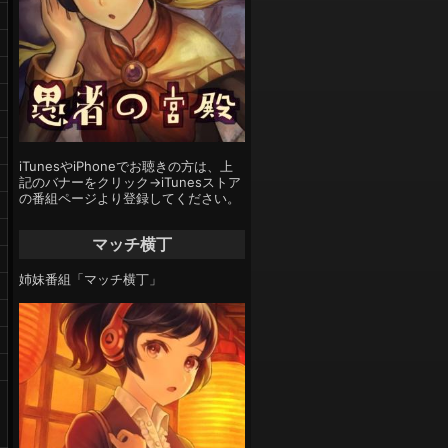
iTunesやiPhoneでお聴きの方は、上
記のバナーをクリック→iTunesストア
の番組ページより登録してください。
マッチ横丁
姉妹番組「マッチ横丁」