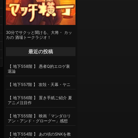
30分でサクッと聞ける、大将・ カッ
カの 酒場トークラジオ！
最近の投稿
【 地下558階 】 愚者Q的エロゲ衰
退論
【 地下557階 】 攻殻・天幕・ヤニ
【 地下556階 】 置き手紙ご紹介 夏
アニメ注目作
【 地下555階 】 映画「マンダロリ
アン・アンド・グローグー」感想
【 地下554階 】 あの頃のSNKを教