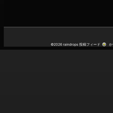
©2026 raindrops
投稿フィード
か