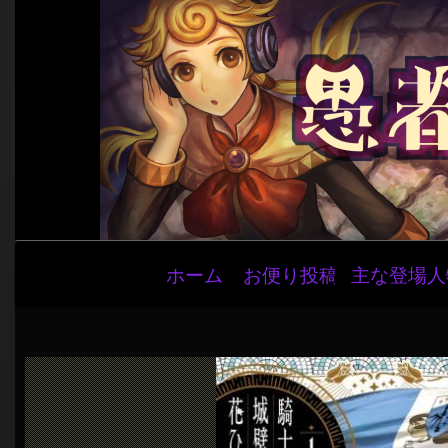
メ
ホーム
お便り投稿
主な登場人
イ
ン
ナ
ビ
ゲ
ー