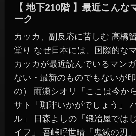
【 地下210階 】最近こん
ーク
カッカ、副反応に苦しむ 高橋
堂り なぜ日本には、国際的な
カッカが最近読んでいるマンガ
ない・最新のものでもないが
の） 雨瀬シオリ「ここは今か
サト「珈琲いかがでしょう」 
ル」 日森よしの「鍛冶屋では
イフ」 吾峠呼世晴「鬼滅の刃」