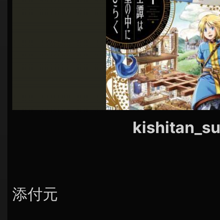
シ
ョ
ン
kishitan_s
添付元