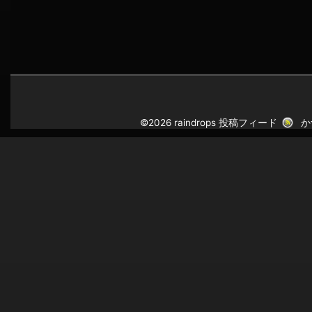
©2026 raindrops
投稿フィード
か