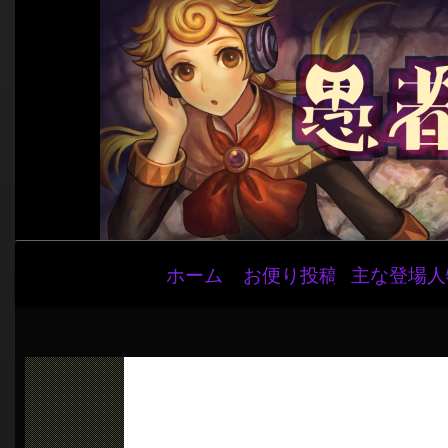
メ
ホーム
お便り投稿
主な登場人
イ
ン
ナ
ビ
ゲ
ー