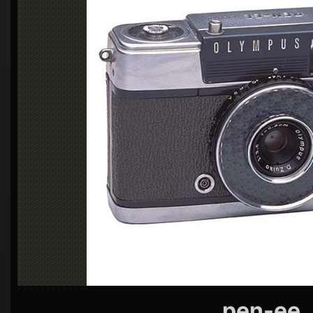
シ
ョ
ン
pen-ee