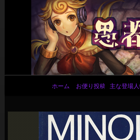
メ
ホーム
お便り投稿
主な登場人
イ
ン
ナ
ビ
ゲ
ー