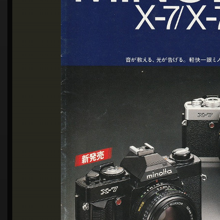
シ
ョ
ン