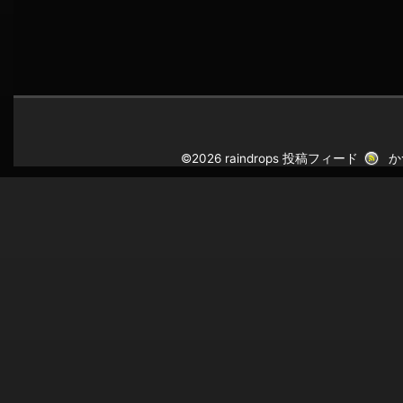
©2026 raindrops
投稿フィード
か