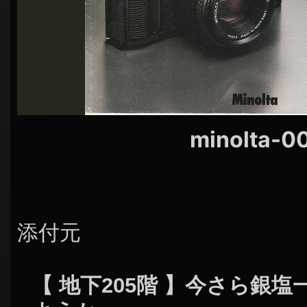
minolta-0
添付元
【 地下205階 】今さら銀