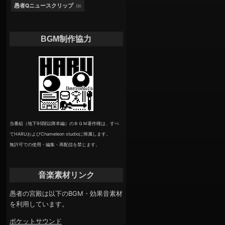
愚者Qニュースクリップ
(9)
BGM制作協力
当番組（地下95階以降本編）のＢＧＭ著作権は、すべ
てHARUおよびChameleon studioに帰属します。
無許可での使用・編集・再配信を禁じます。
音楽素材リンク
愚者の宮殿は以下のBGM・効果音素材
を利用しています。
ポケットサウンド