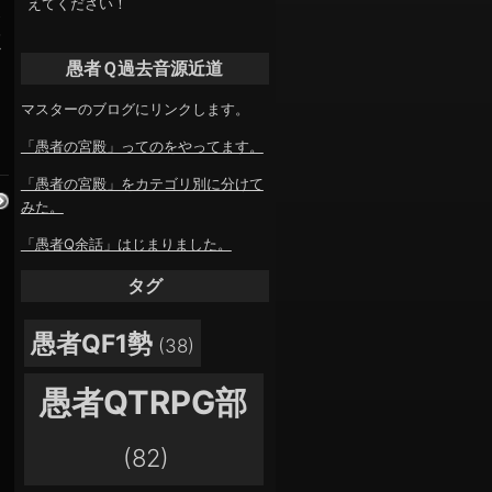
えてください！
ハ
く
愚者Ｑ過去音源近道
マスターのブログにリンクします。
「愚者の宮殿」ってのをやってます。
「愚者の宮殿」をカテゴリ別に分けて
みた。
「愚者Q余話」はじまりました。
タグ
愚者QF1勢
(38)
愚者QTRPG部
(82)