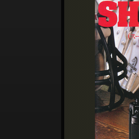
シ
ョ
ン