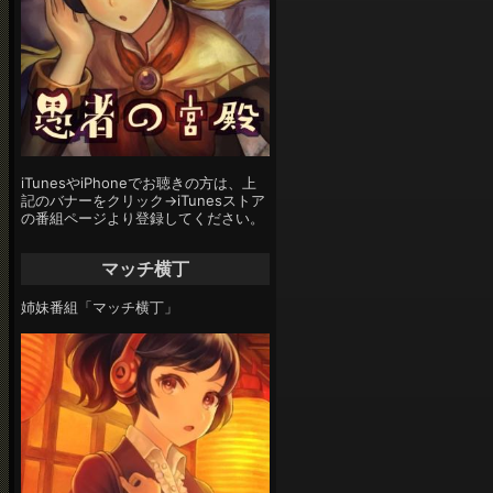
iTunesやiPhoneでお聴きの方は、上
記のバナーをクリック→iTunesストア
の番組ページより登録してください。
マッチ横丁
姉妹番組「マッチ横丁」