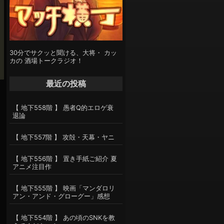
30分でサクッと聞ける、大将・ カッ
カの 酒場トークラジオ！
最近の投稿
【 地下558階 】 愚者Q的エロゲ衰
退論
【 地下557階 】 攻殻・天幕・ヤニ
【 地下556階 】 置き手紙ご紹介 夏
アニメ注目作
【 地下555階 】 映画「マンダロリ
アン・アンド・グローグー」感想
【 地下554階 】 あの頃のSNKを教