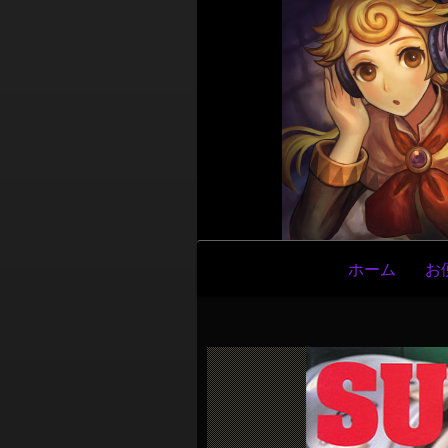
メ
ホーム
お
イ
ン
ナ
ビ
ゲ
ー