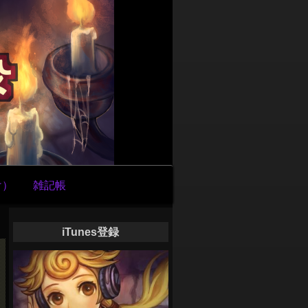
け）
雑記帳
iTunes登録