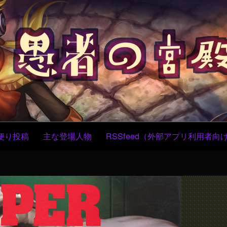
コ
ン
テ
ン
ツ
へ
ス
キ
ッ
プ
便り投稿
主な登場人物
RSSfeed（外部アプリ利用者向