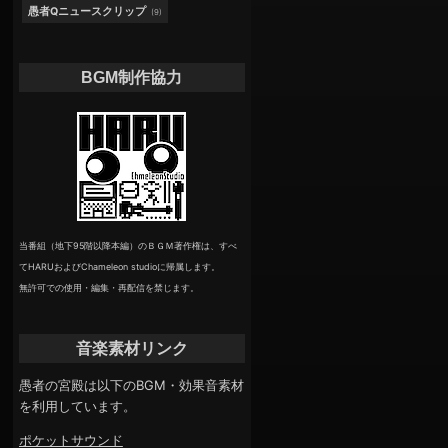
愚者Qニュースクリップ
(9)
BGM制作協力
当番組（地下95階以降本編）のＢＧＭ著作権は、すべ
てHARUおよびChameleon studioに帰属します。
無許可での使用・編集・再配信を禁じます。
音楽素材リンク
愚者の宮殿は以下のBGM・効果音素材
を利用しています。
ポケットサウンド