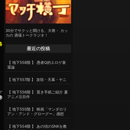
30分でサクッと聞ける、大将・ カッ
カの 酒場トークラジオ！
絡
最近の投稿
【 地下558階 】 愚者Q的エロゲ衰
退論
【 地下557階 】 攻殻・天幕・ヤニ
グ
【 地下556階 】 置き手紙ご紹介 夏
アニメ注目作
【 地下555階 】 映画「マンダロリ
アン・アンド・グローグー」感想
【 地下554階 】 あの頃のSNKを教