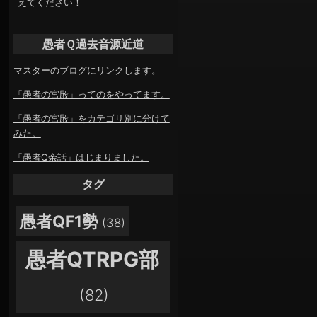
えてください！
愚者Ｑ過去音源近道
マスターのブログにリンクします。
「愚者の宮殿」ってのをやってます。
「愚者の宮殿」をカテゴリ別に分けて
みた。
「愚者Q余話」はじまりました。
タグ
愚者QF1勢
(38)
愚者QTRPG部
(82)