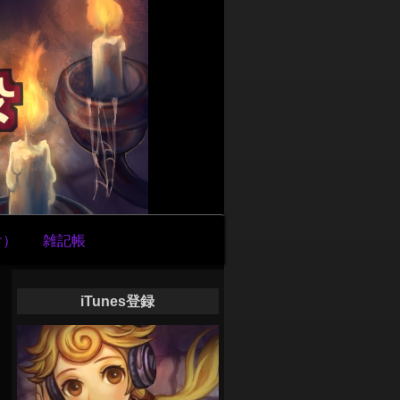
け）
雑記帳
ン
iTunes登録