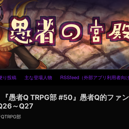
コ
ン
テ
ン
ツ
へ
ス
キ
ッ
プ
便り投稿
主な登場人物
RSSfeed（外部アプリ利用者向
】『愚者Q TRPG部 #50』愚者Q的ファ
26～Q27
QTRPG部