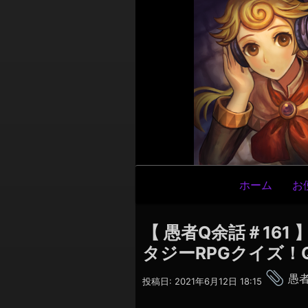
メ
ホーム
お
イ
ン
【 愚者Q余話＃161 
ナ
タジーRPGクイズ！Q
ビ
タ
ゲ
愚者
投稿日:
2021年6月12日 18:15
グ
ー