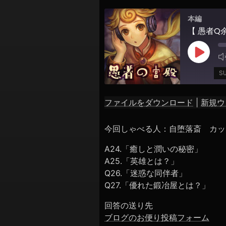
シ
本編
ョ
ン
Play
Episod
S
ファイルをダウンロード
|
新規ウ
SHARE
RSS FEED
今回しゃべる人：自堕落斎 カッ
LINK
A24.「癒しと潤いの秘密」
EMBED
A25.「英雄とは？」
Q26.「迷惑な同伴者」
Q27.「優れた鍛冶屋とは？」
回答の送り先
ブログのお便り投稿フォーム