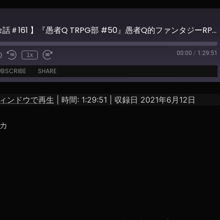
【 愚者Q余話＃161 】『愚者Q TRPG部 #50』愚者Q的ファンタジーRPGクイズ！Q26～Q27
00:00
/
1:29:51
1x
e
UBSCRIBE
SHARE
ィンドウで再生
|
時間: 1:29:51
|
収録日 2021年6月12日
カ