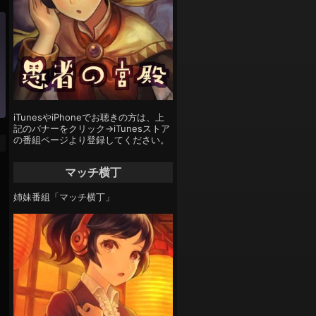
iTunesやiPhoneでお聴きの方は、上
記のバナーをクリック→iTunesストア
の番組ページより登録してください。
マッチ横丁
姉妹番組「マッチ横丁」