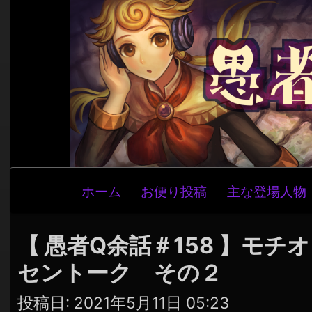
メ
ホーム
お便り投稿
主な登場人物
イ
ン
ナ
【 愚者Q余話＃158 】モ
ビ
セントーク その２
ゲ
ー
投稿日:
2021年5月11日 05:23