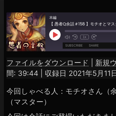
シ
ョ
本編
ン
【 愚者Q余話＃158 】モチオと
Play
1x
Episode
SUBSCRIBE
SHARE
ファイルをダウンロード
|
新規
SHARE
RSS FEED
間: 39:44
|
収録日 2021年5月11
LINK
今回しゃべる人：モチオさん（
EMBED
（マスター）