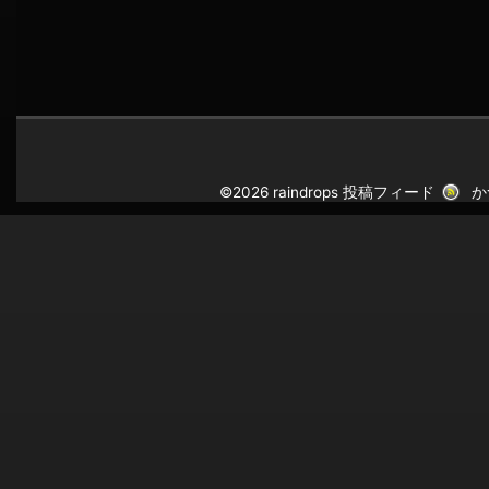
©2026 raindrops
投稿フィード
か