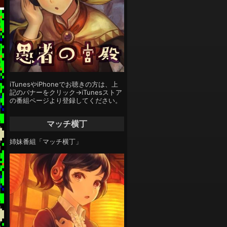
iTunesやiPhoneでお聴きの方は、上
記のバナーをクリック→iTunesストア
の番組ページより登録してください。
マッチ横丁
姉妹番組「マッチ横丁」