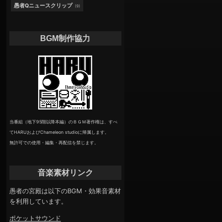
愚者Qニュースクリップ
(9)
BGM制作協力
当番組（地下95階以降本編）のＢＧＭ著作権は、すべ
てHARUおよびChameleon studioに帰属します。
無許可での使用・編集・再配信を禁じます。
音楽素材リンク
愚者の宮殿は以下のBGM・効果音素材
を利用しています。
ポケットサウンド