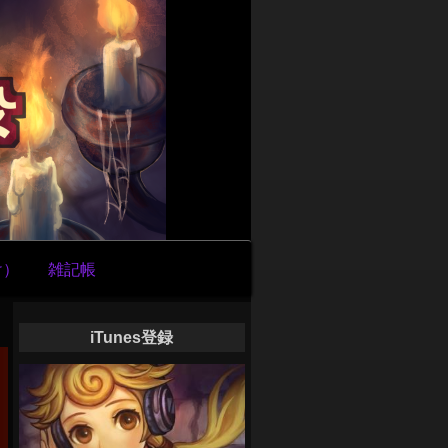
け）
雑記帳
iTunes登録