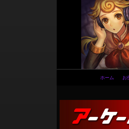
メ
ホーム
お
イ
ン
ナ
ビ
ゲ
ー