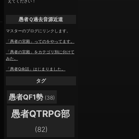
えてください！
愚者Ｑ過去音源近道
マスターのブログにリンクします。
「愚者の宮殿」ってのをやってます。
「愚者の宮殿」をカテゴリ別に分けて
みた。
「愚者Q余話」はじまりました。
タグ
愚者QF1勢
(38)
愚者QTRPG部
(82)