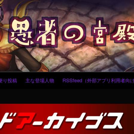
コ
ン
テ
ン
ツ
へ
ス
キ
ッ
プ
便り投稿
主な登場人物
RSSfeed（外部アプリ利用者向