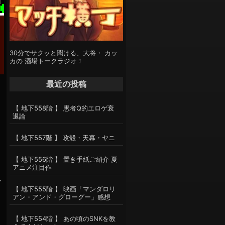
30分でサクッと聞ける、大将・ カッ
カの 酒場トークラジオ！
最近の投稿
【 地下558階 】 愚者Q的エロゲ衰
退論
【 地下557階 】 攻殻・天幕・ヤニ
【 地下556階 】 置き手紙ご紹介 夏
アニメ注目作
１
【 地下555階 】 映画「マンダロリ
アン・アンド・グローグー」感想
【 地下554階 】 あの頃のSNKを教