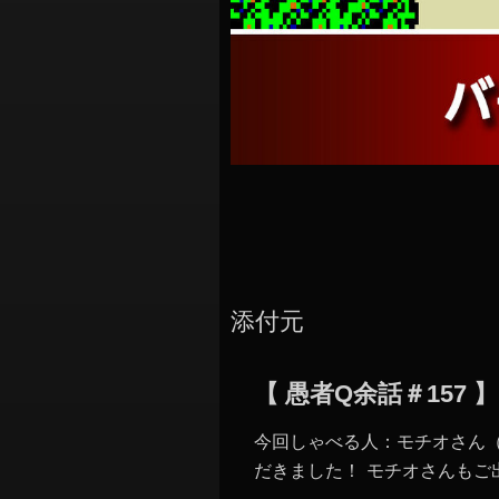
添付元
【 愚者Q余話＃15
今回しゃべる人：モチオさん
だきました！ モチオさんもご出