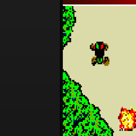
シ
ョ
ン