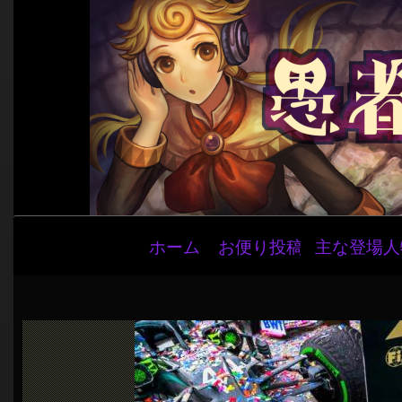
メ
ホーム
お便り投稿
主な登場人
イ
ン
ナ
ビ
ゲ
ー