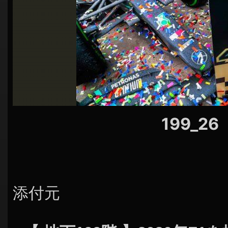
シ
ョ
ン
199_26
添付元