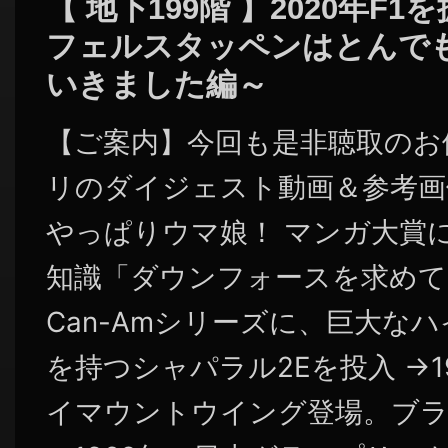
【 地下199階 】2020年F
フェルスタッペンはとんで
いきました編～
【ご案内】今回も是非聴取のお
リのダイジェスト動画＆参考画
やっぱりウマ娘！ マンガ大賞
知識「ダウンフォースを求めて 
Can-Amシリーズに、巨大な
を持つシャパラル2Eを投入 →1
イマウントウイング登場。ブラバ