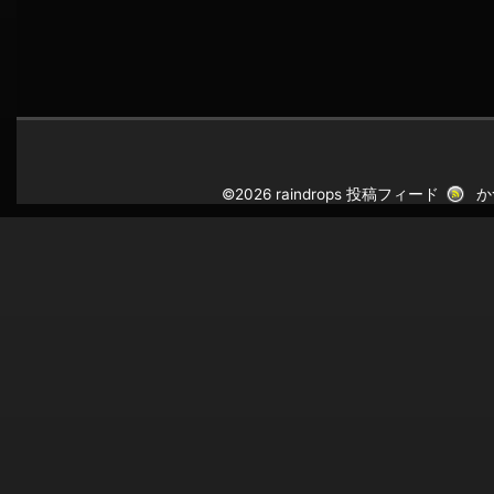
©2026 raindrops
投稿フィード
か