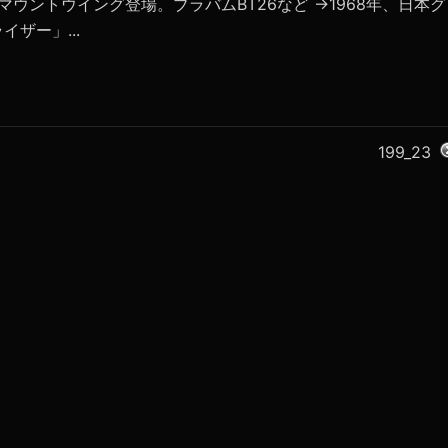
イマウントウイング登場。ブラバムBT26など →1968年、日本グ
ザー」...
199_23