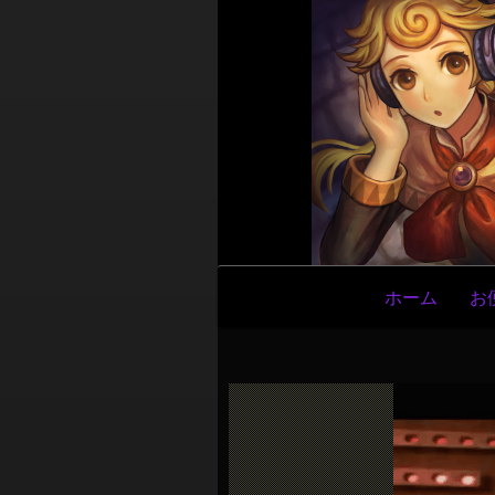
メ
ホーム
お
イ
ン
ナ
ビ
ゲ
ー