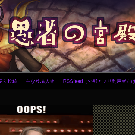
コ
ン
テ
ン
ツ
へ
ス
キ
ッ
プ
便り投稿
主な登場人物
RSSfeed（外部アプリ利用者向