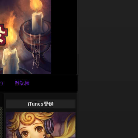
け）
雑記帳
iTunes登録