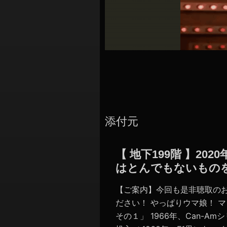
シ
ョ
ン
添付元
【 地下199階 】2
はとんでもないもの
【ご案内】今回も是非聴取の
ださい！ やっぱりウマ娘！ 
その１」 1966年、Can-