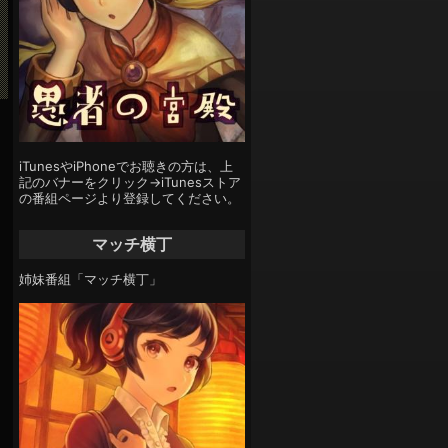
iTunesやiPhoneでお聴きの方は、上
記のバナーをクリック→iTunesストア
の番組ページより登録してください。
マッチ横丁
姉妹番組「マッチ横丁」
く
て