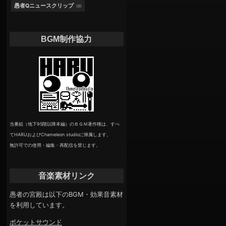
愚者Qニュースクリップ
(9)
BGM制作協力
当番組（地下95階以降本編）のＢＧＭ著作権は、すべ
てHARUおよびChameleon studioに帰属します。
無許可での使用・編集・再配信を禁じます。
音楽素材リンク
愚者の宮殿は以下のBGM・効果音素材
を利用しています。
ポケットサウンド