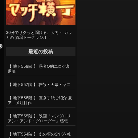
30分でサクッと聞ける、大将・ カッ
カの 酒場トークラジオ！
最近の投稿
【 地下558階 】 愚者Q的エロゲ衰
退論
【 地下557階 】 攻殻・天幕・ヤニ
【 地下556階 】 置き手紙ご紹介 夏
アニメ注目作
【 地下555階 】 映画「マンダロリ
アン・アンド・グローグー」感想
【 地下554階 】 あの頃のSNKを教