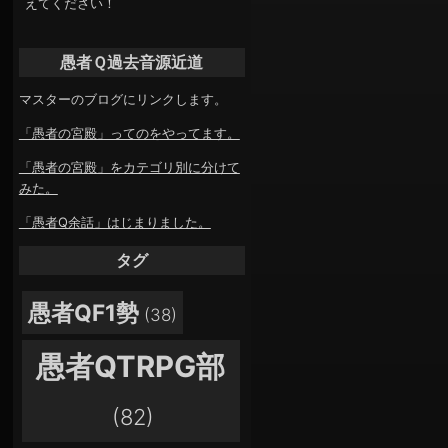
えてください！
愚者Ｑ過去音源近道
マスターのブログにリンクします。
「愚者の宮殿」ってのをやってます。
「愚者の宮殿」をカテゴリ別に分けて
みた。
「愚者Q余話」はじまりました。
タグ
愚者QF1勢
(38)
愚者QTRPG部
(82)