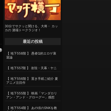
て
30分でサクッと聞ける、大将・ カッ
カの 酒場トークラジオ！
最近の投稿
【 地下558階 】 愚者Q的エロゲ衰
退論
【 地下557階 】 攻殻・天幕・ヤニ
【 地下556階 】 置き手紙ご紹介 夏
アニメ注目作
【 地下555階 】 映画「マンダロリ
アン・アンド・グローグー」感想
【 地下554階 】 あの頃のSNKを教