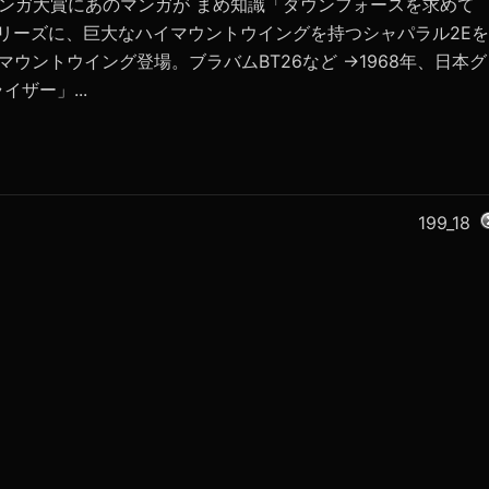
マンガ大賞にあのマンガが まめ知識「ダウンフォースを求め
Amシリーズに、巨大なハイマウントウイングを持つシャパラル2Eを
イマウントウイング登場。ブラバムBT26など →1968年、日本グ
ザー」...
199_18