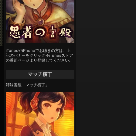
iTunesやiPhoneでお聴きの方は、上
記のバナーをクリック→iTunesストア
の番組ページより登録してください。
マッチ横丁
姉妹番組「マッチ横丁」
く