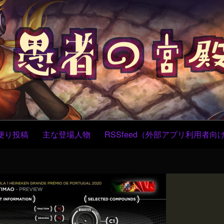
コ
ン
テ
ン
ツ
へ
ス
キ
ッ
プ
便り投稿
主な登場人物
RSSfeed（外部アプリ利用者向