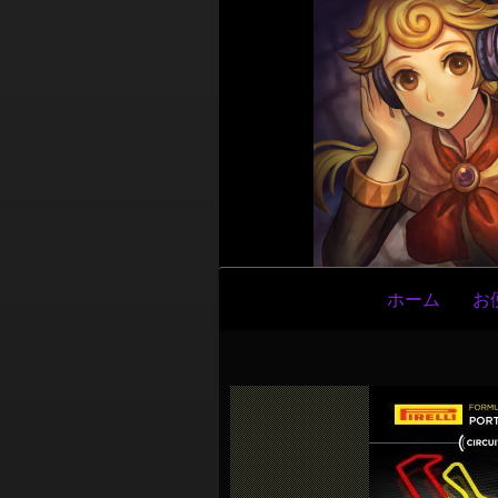
メ
ホーム
お
イ
ン
ナ
ビ
ゲ
ー