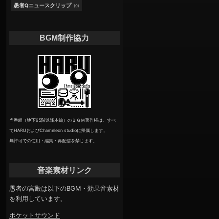
愚者Qニュースクリップ
(9)
BGM制作協力
当番組（地下95階以降本編）のＢＧＭ著作権は、すべ
てHARUおよびChameleon studioに帰属します。
無許可での使用・編集・再配信を禁じます。
音楽素材リンク
愚者の宮殿は以下のBGM・効果音素材
を利用しています。
ポケットサウンド