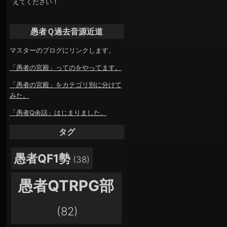
えてください！
愚者Ｑ過去音源近道
マスターのブログにリンクします。
「愚者の宮殿」ってのをやってます。
「愚者の宮殿」をカテゴリ別に分けて
みた。
「愚者Q余話」はじまりました。
タグ
愚者QF1勢
(38)
愚者QTRPG部
(82)