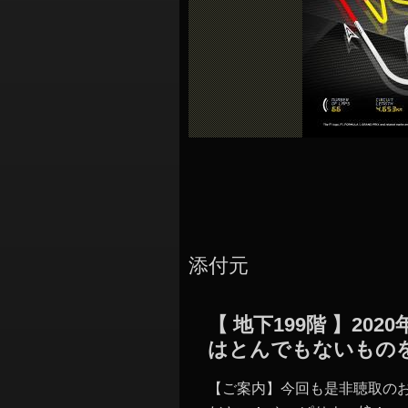
シ
ョ
ン
添付元
【 地下199階 】2
はとんでもないもの
【ご案内】今回も是非聴取の