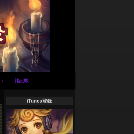
け）
雑記帳
iTunes登録