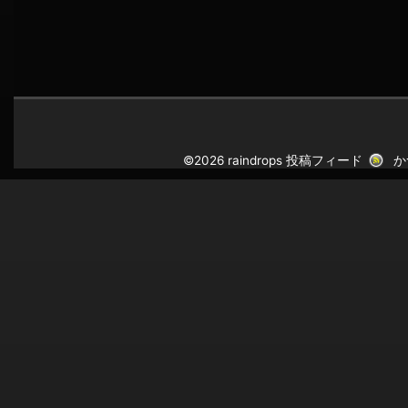
©2026 raindrops
投稿フィード
か