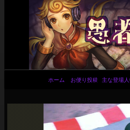
メ
ホーム
お便り投稿
主な登場人
イ
ン
ナ
ビ
ゲ
ー