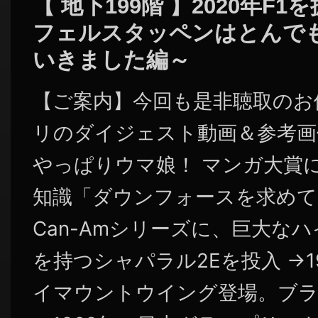
【 地下199階 】2020年F
フェルスタッペンはとんで
いきました編～
【ご案内】今回も是非聴取のお
リのダイジェスト動画＆参考画
やっぱりウマ娘！ マンガ大賞
知識「ダウンフォースを求めて 
Can-Amシリーズに、巨大な
を持つシャパラル2Eを投入 →1
イマウントウイング登場。ブラバ