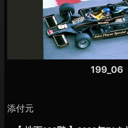
シ
ョ
ン
199_06
添付元