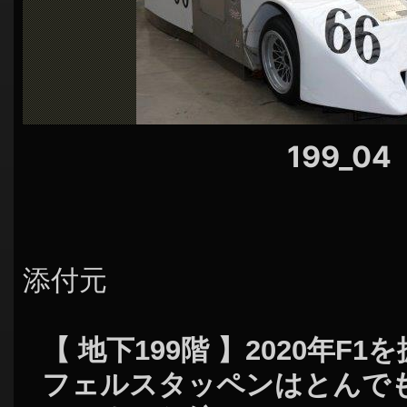
シ
ョ
ン
199_04
添付元
【 地下199階 】2020年F
フェルスタッペンはとんで