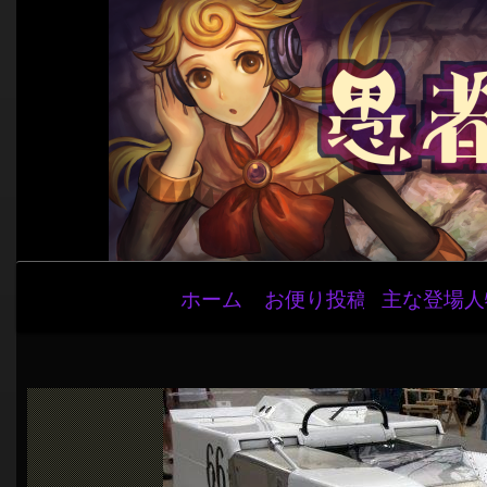
メ
ホーム
お便り投稿
主な登場人
イ
ン
ナ
ビ
ゲ
ー