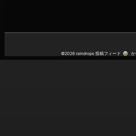
©2026 raindrops
投稿フィード
か