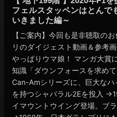
【 地下199階 】2020年F
フェルスタッペンはとんで
いきました編～
【ご案内】今回も是非聴取のお
リのダイジェスト動画＆参考画
やっぱりウマ娘！ マンガ大賞
知識「ダウンフォースを求めて 
Can-Amシリーズに、巨大な
を持つシャパラル2Eを投入 →1
イマウントウイング登場。ブラバ