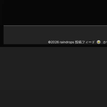
©2026 raindrops
投稿フィード
か