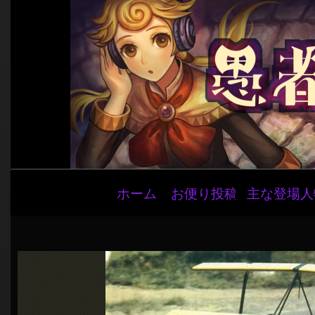
メ
ホーム
お便り投稿
主な登場人
イ
ン
ナ
ビ
ゲ
ー