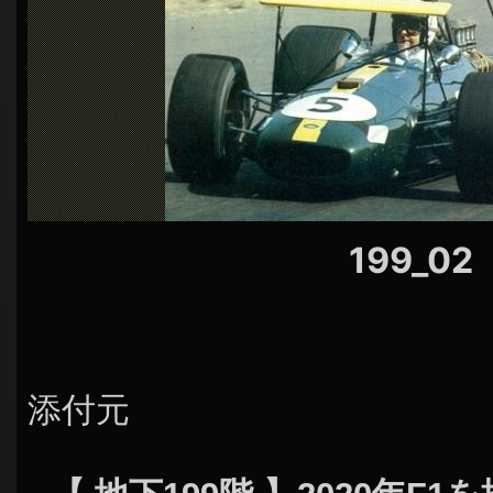
シ
ョ
ン
199_02
添付元