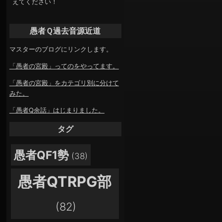
えてください！
愚者Ｑ過去音源近道
マスターのブログにリンクします。
「愚者の宮殿」ってのをやってます。
「愚者の宮殿」をカテゴリ別に分けて
みた。
「愚者Q余話」はじまりました。
タグ
愚者QF1勢
(38)
愚者QTRPG部
(82)