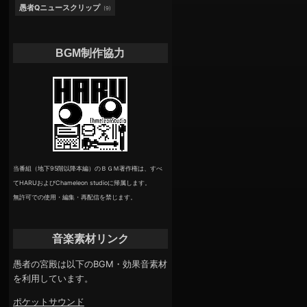
愚者Qニュースクリップ
(9)
BGM制作協力
当番組（地下95階以降本編）のＢＧＭ著作権は、すべ
てHARUおよびChameleon studioに帰属します。
無許可での使用・編集・再配信を禁じます。
音楽素材リンク
愚者の宮殿は以下のBGM・効果音素材
を利用しています。
ポケットサウンド