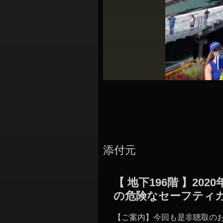
シ
ョ
ン
添付元
【 地下196階 】2
の危険なセーフティ
【ご案内】今回も是非聴取の