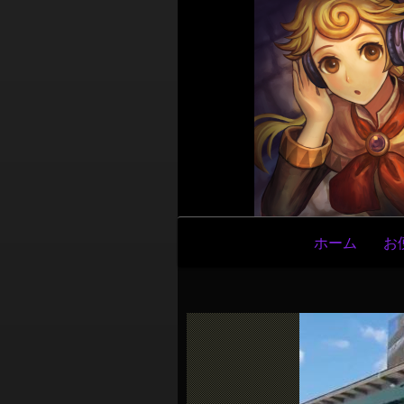
メ
ホーム
お
イ
ン
ナ
ビ
ゲ
ー