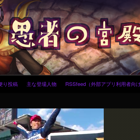
コ
ン
テ
ン
ツ
へ
ス
キ
ッ
プ
便り投稿
主な登場人物
RSSfeed（外部アプリ利用者向