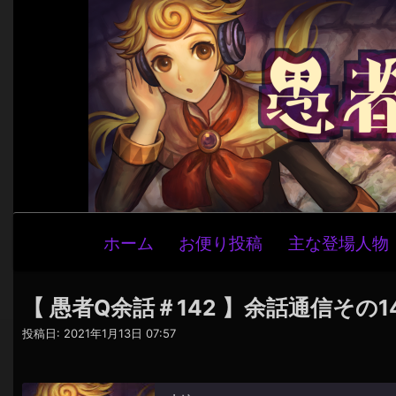
メ
ホーム
お便り投稿
主な登場人物
イ
ン
ナ
【 愚者Q余話＃142 】余話通信その
ビ
投稿日:
2021年1月13日 07:57
ゲ
ー