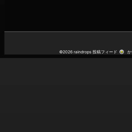
©2026 raindrops
投稿フィード
か