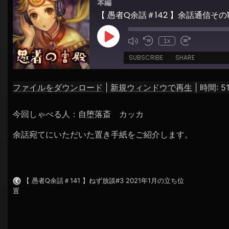
本編
シ
【 愚者Q余話＃142 】余話通信そ
ョ
ン
Play
1x
Episode
SUBSCRIBE
SHARE
ファイルをダウンロード
|
新規ウィンドウで再生
|
時間: 51
SHARE
RSS FEED
今回しゃべる人：自堕落斎 カッカ
LINK
余話宛てにいただいた置き手紙をご紹介します。
EMBED
【 愚者Q余話＃141 】ねず放談#3 2021年1月の立ち位
置