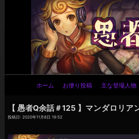
メ
ホーム
お便り投稿
主な登場人物
イ
ン
ナ
【 愚者Q余話＃125 】マンダロリ
ビ
投稿日:
2020年11月8日 19:52
ゲ
ー