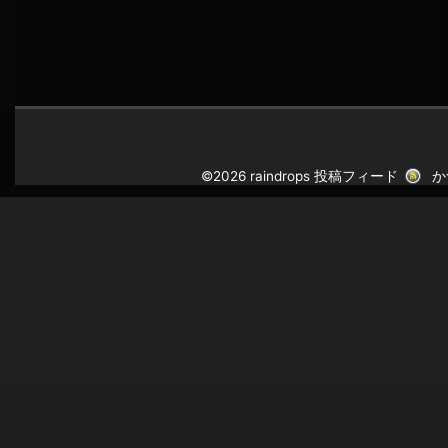
©2026 raindrops
投稿フィード
か