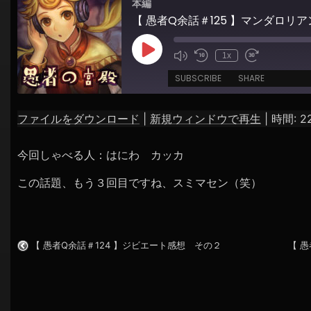
本編
シ
【 愚者Q余話＃125 】マンダロリ
ョ
ン
Play
1x
Episode
SUBSCRIBE
SHARE
ファイルをダウンロード
|
新規ウィンドウで再生
|
時間: 22
SHARE
RSS FEED
今回しゃべる人：はにわ カッカ
LINK
この話題、もう３回目ですね、スミマセン（笑）
EMBED
【 愚者Q余話＃124 】ジビエート感想 その２
【 