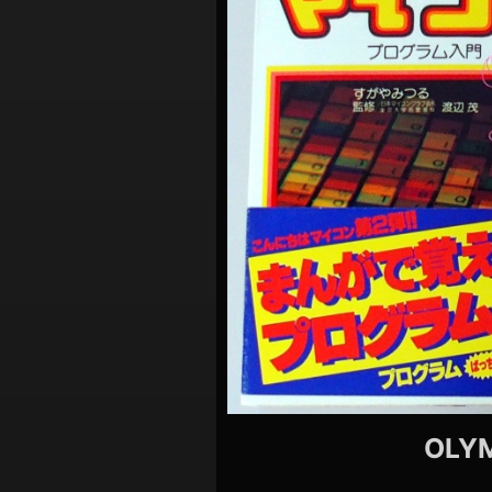
シ
ョ
ン
OLYM