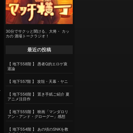
30分でサクッと聞ける、大将・ カッ
カの 酒場トークラジオ！
最近の投稿
【 地下558階 】 愚者Q的エロゲ衰
退論
【 地下557階 】 攻殻・天幕・ヤニ
-
【 地下556階 】 置き手紙ご紹介 夏
アニメ注目作
【 地下555階 】 映画「マンダロリ
.
アン・アンド・グローグー」感想
【 地下554階 】 あの頃のSNKを教