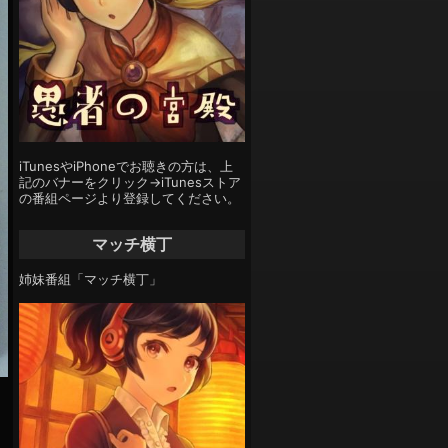
iTunesやiPhoneでお聴きの方は、上
記のバナーをクリック→iTunesストア
の番組ページより登録してください。
マッチ横丁
姉妹番組「マッチ横丁」