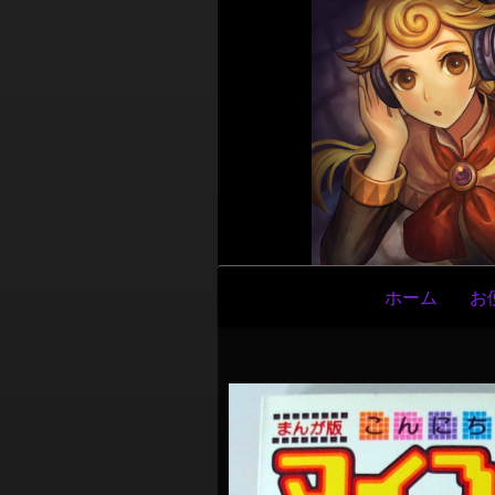
メ
ホーム
お
イ
ン
ナ
ビ
ゲ
ー