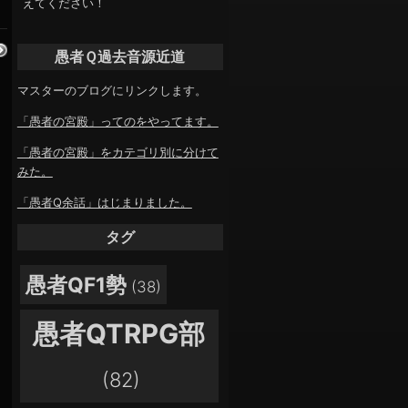
えてください！
愚者Ｑ過去音源近道
マスターのブログにリンクします。
「愚者の宮殿」ってのをやってます。
「愚者の宮殿」をカテゴリ別に分けて
みた。
「愚者Q余話」はじまりました。
タグ
愚者QF1勢
(38)
愚者QTRPG部
(82)