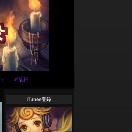
け）
雑記帳
iTunes登録