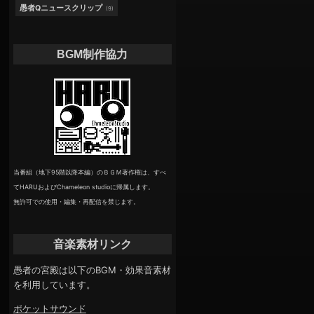
愚者Qニュースクリップ
(9)
BGM制作協力
当番組（地下95階以降本編）のＢＧＭ著作権は、すべ
てHARUおよびChameleon studioに帰属します。
無許可での使用・編集・再配信を禁じます。
音楽素材リンク
愚者の宮殿は以下のBGM・効果音素材
を利用しています。
ポケットサウンド