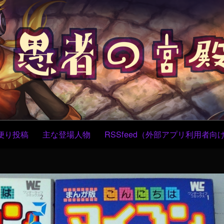
コ
ン
テ
ン
ツ
へ
ス
キ
ッ
プ
便り投稿
主な登場人物
RSSfeed（外部アプリ利用者向