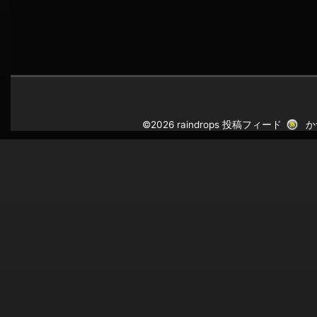
©2026 raindrops
投稿フィード
か