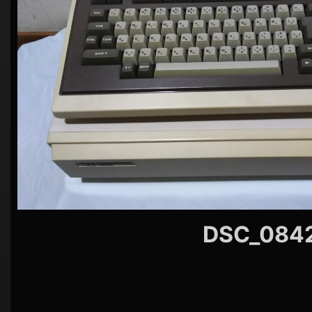
シ
ョ
ン
DSC_084