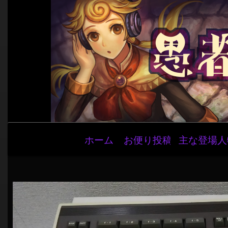
メ
ホーム
お便り投稿
主な登場人
イ
ン
ナ
ビ
ゲ
ー