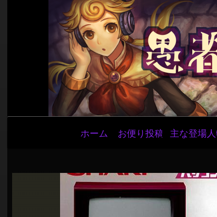
メ
ホーム
お便り投稿
主な登場人
イ
ン
ナ
ビ
ゲ
ー