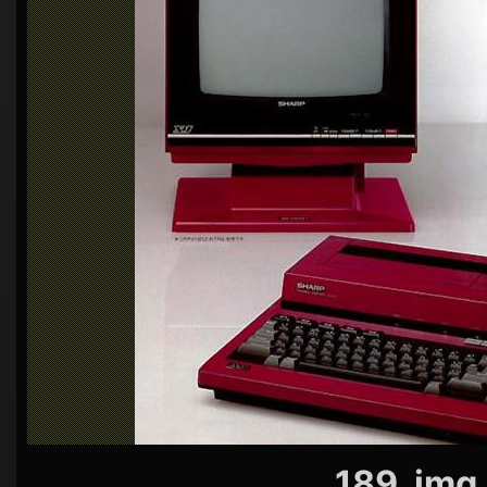
シ
ョ
ン
189_img