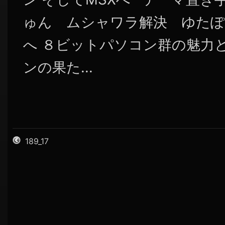
ゅん ムシャワラ解決 ゆたぽん 時代
へ ８ビットパソコン群の魅力
ンの果た...
189_17