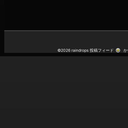
©2026 raindrops
投稿フィード
か