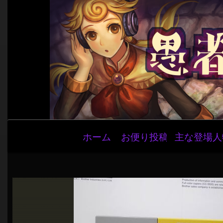
メ
ホーム
お便り投稿
主な登場人
イ
ン
ナ
ビ
ゲ
ー