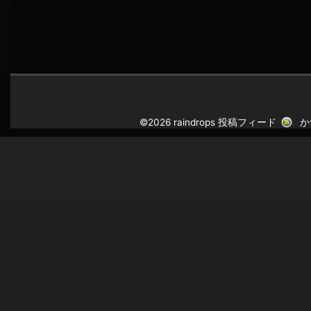
©2026 raindrops
投稿フィード
か