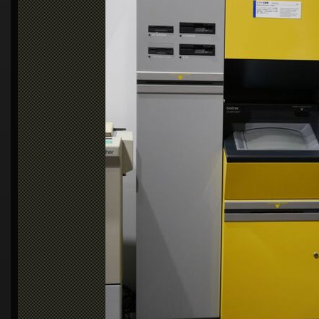
シ
ョ
ン