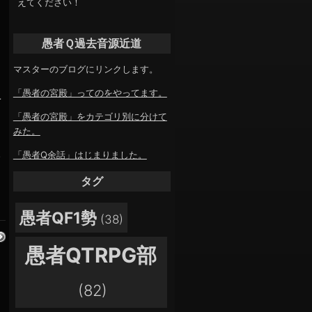
えてください！
愚者Ｑ過去音源近道
マスターのブログにリンクします。
「愚者の宮殿」ってのをやってます。
-
「愚者の宮殿」をカテゴリ別に分けて
みた。
.
「愚者Q余話」はじまりました。
タグ
愚者QF1勢
(38)
愚者QTRPG部
(82)