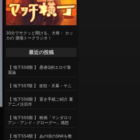
30分でサクッと聞ける、大将・ カッ
カの 酒場トークラジオ！
最近の投稿
【 地下558階 】 愚者Q的エロゲ衰
退論
【 地下557階 】 攻殻・天幕・ヤニ
【 地下556階 】 置き手紙ご紹介 夏
アニメ注目作
【 地下555階 】 映画「マンダロリ
アン・アンド・グローグー」感想
【 地下554階 】 あの頃のSNKを教