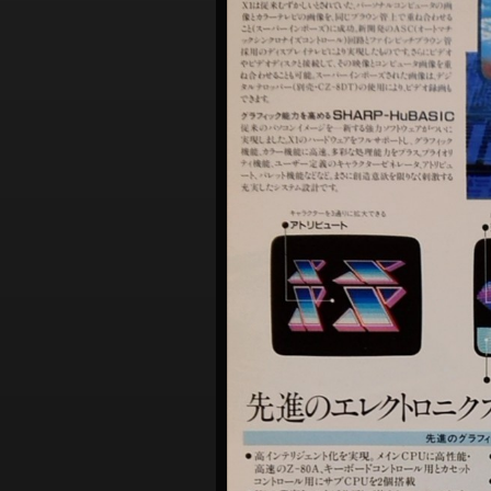
シ
ョ
ン