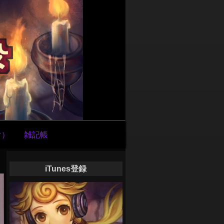
け）
雑記帳
iTunes登録