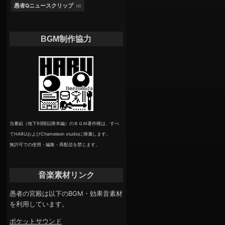
愚者Qニュースクリップ
(9)
BGM制作協力
当番組（地下95階以降本編）のＢＧＭ著作権は、すべ
てHARUおよびChameleon studioに帰属します。
無許可での使用・編集・再配信を禁じます。
音楽素材リンク
愚者の宮殿は以下のBGM・効果音素材
を利用しています。
ポケットサウンド