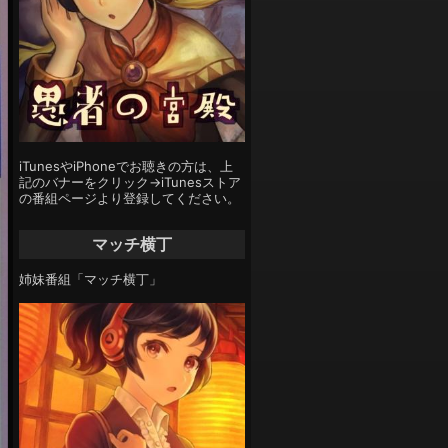
iTunesやiPhoneでお聴きの方は、上
記のバナーをクリック→iTunesストア
の番組ページより登録してください。
マッチ横丁
姉妹番組「マッチ横丁」