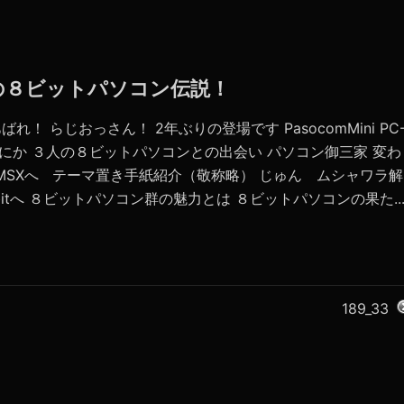
らの８ビットパソコン伝説！
ばれ！ らじおっさん！ 2年ぶりの登場です PasocomMini PC
なにか ３人の８ビットパソコンとの出会い パソコン御三家 変わ
MSXへ テーマ置き手紙紹介（敬称略） じゅん ムシャワラ解
2bitへ ８ビットパソコン群の魅力とは ８ビットパソコンの果た..
189_33