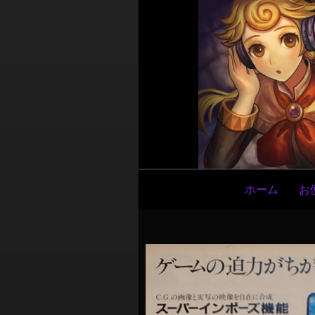
メ
ホーム
お
イ
ン
ナ
ビ
ゲ
ー