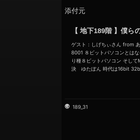
添付元
【 地下189階 】僕
ゲスト：しげちぃさん from あ
8001 ８ビットパソコンとは
り種８ビットパソコン そして
決 ゆたぽん 時代は16bit 3
189_31