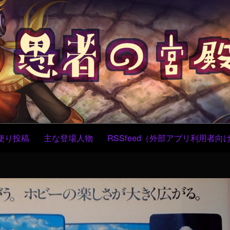
コ
ン
テ
ン
ツ
へ
ス
キ
ッ
プ
便り投稿
主な登場人物
RSSfeed（外部アプリ利用者向