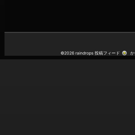
©2026 raindrops
投稿フィード
か