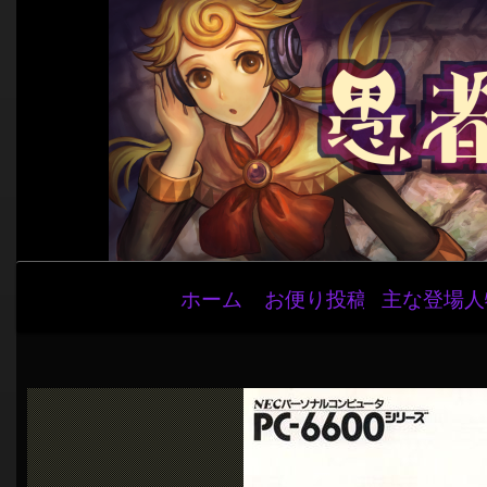
メ
ホーム
お便り投稿
主な登場人
イ
ン
ナ
ビ
ゲ
ー