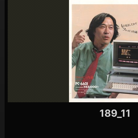
シ
ョ
ン
189_11