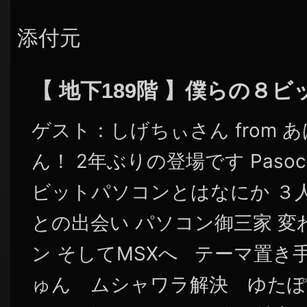
添付元
【 地下189階 】僕らの８
ゲスト：しげちぃさん from 
ん！ 2年ぶりの登場です Pasocom
ビットパソコンとはなにか ３
との出会い パソコン御三家 
ン そしてMSXへ テーマ置き
ゅん ムシャワラ解決 ゆたぽん 時代