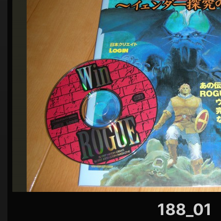
シ
ョ
ン
188_01