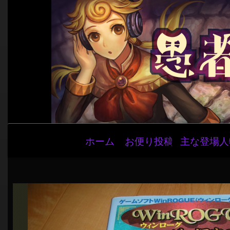
メ
ホーム
お便り投稿
主な登場人
イ
ン
ナ
ビ
ゲ
ー