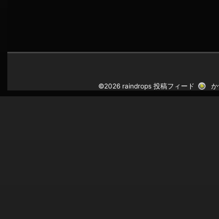
©2026 raindrops
投稿フィード
か