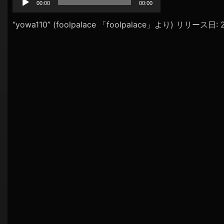
プ
00:00
00:00
シ
レ
ョ
ー
“yowa110” (foolpalace 「foolpalace」より) リリース日
ヤ
ン
ー