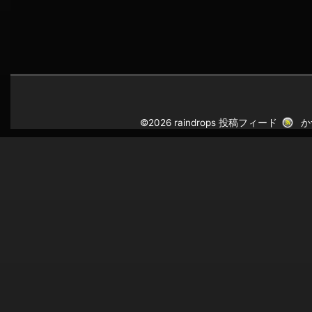
©2026 raindrops
投稿フィード
か