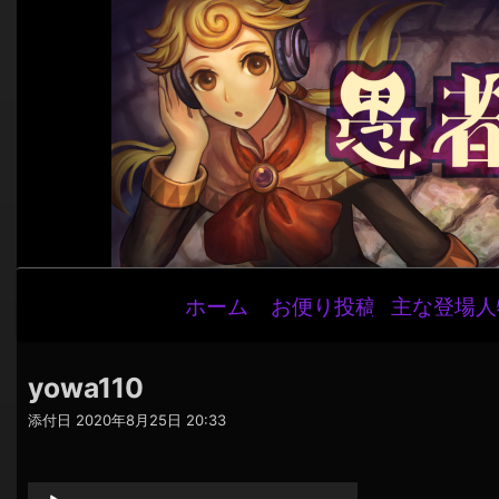
メ
ホーム
お便り投稿
主な登場人
イ
ン
ナ
yowa110
ビ
添付日
2020年8月25日 20:33
ゲ
音
ー
声