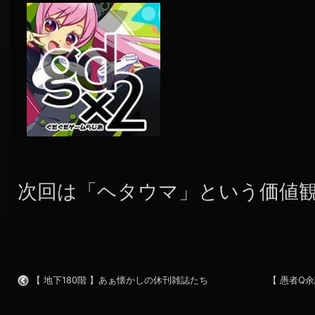
次回は「ヘタウマ」という価値
【 地下180階 】あぁ懐かしの休刊雑誌たち
【 愚者Q余