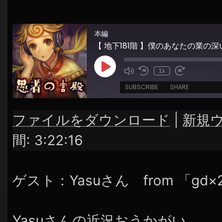
シ
ョ
本編
ン
【 地下181階 】僕のあなたの業の
Play
1x
Episode
SUBSCRIBE
SHARE
ファイルをダウンロード
|
新規
SHARE
RSS FEED
間: 3:22:16
LINK
EMBED
ゲスト：Yasuさん from 「g
Yasuさんの近況おうかがい