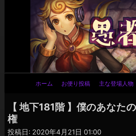
メ
ホーム
お便り投稿
主な登場人物
イ
ン
ナ
【 地下181階 】僕のあな
ビ
権
ゲ
ー
投稿日:
2020年4月21日 01:00