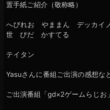
置手紙ご紹介（敬称略）
へびれお やままん デッカイ
世 ぴだ かすてる
テイタン
Yasuさんに番組ご出演の感想な
ご出演番組「gd×2ゲームらじお