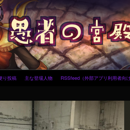
コ
ン
テ
ン
ツ
へ
ス
キ
ッ
プ
便り投稿
主な登場人物
RSSfeed（外部アプリ利用者向