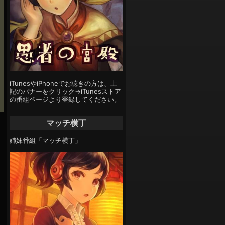
iTunesやiPhoneでお聴きの方は、上
記のバナーをクリック→iTunesストア
の番組ページより登録してください。
マッチ横丁
姉妹番組「マッチ横丁」