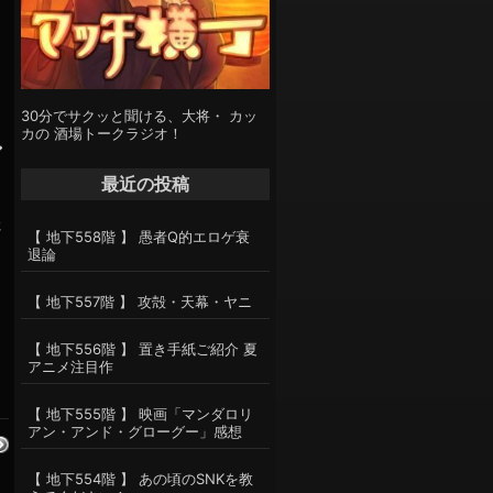
30分でサクッと聞ける、大将・ カッ
カの 酒場トークラジオ！
ン
最近の投稿
さ
【 地下558階 】 愚者Q的エロゲ衰
退論
【 地下557階 】 攻殻・天幕・ヤニ
【 地下556階 】 置き手紙ご紹介 夏
アニメ注目作
【 地下555階 】 映画「マンダロリ
アン・アンド・グローグー」感想
【 地下554階 】 あの頃のSNKを教