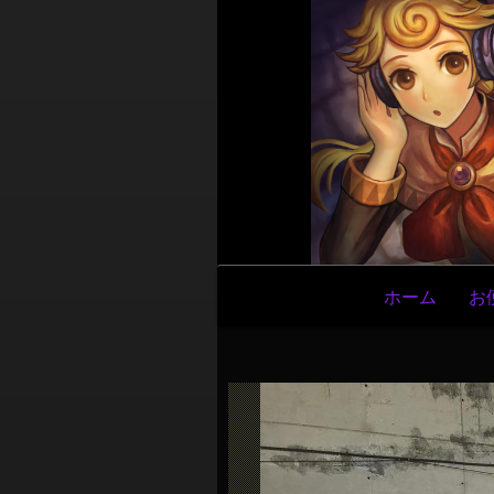
メ
ホーム
お
イ
ン
ナ
ビ
ゲ
ー