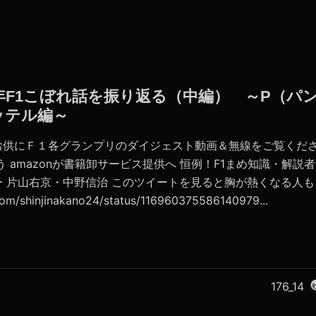
019年F1こぼれ話を振り返る（中編） ～P（パ
ッテル編～
お供にＦ１各グランプリのダイジェスト動画＆無線をご覧くだ
 amazonが書籍卸サービス提供へ 恒例！F1まめ知識・解説者
ー 片山右京・中野信治 このツイートを見ると胸が熱くなる人も
m/shinjinakano24/status/116960375586140979...
176_14