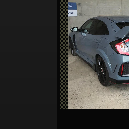
シ
ョ
ン