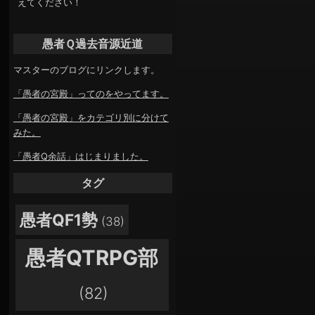
えてください！
愚者Ｑ過去音源近道
マスターのブログにリンクします。
「愚者の宮殿」ってのをやってます。
「愚者の宮殿」をカテゴリ別に分けて
みた。
「愚者Q余話」はじまりました。
タグ
愚者QF1勢
(38)
愚者QTRPG部
(82)