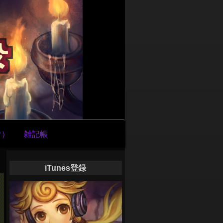
け）
雑記帳
iTunes登録