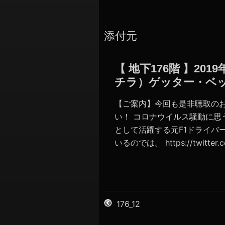
添付元
【 地下176階 】2
チラ）ゲッター・ベ
【ご案内】今回も是非聴取の
い！ コロナウイルス騒動に思う
として活躍する元F1ドライバ
いるのでは。 https://twitter.co
176_12