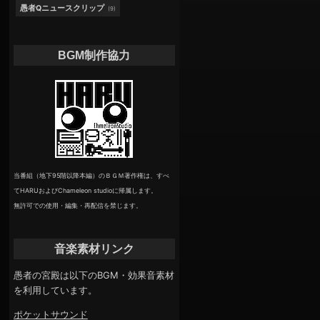
愚者Qニュースクリップ
(9)
BGM制作協力
当番組（地下95階以降本編）のＢＧＭ著作権は、すべ
てHARUおよびChameleon studioに帰属します。
無許可での使用・編集・再配信を禁じます。
音楽素材リンク
愚者の宮殿は以下のBGM・効果音素材
を利用しています。
ポケットサウンド