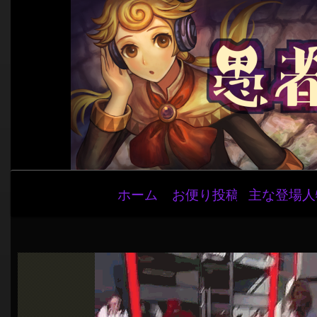
メ
ホーム
お便り投稿
主な登場人
イ
ン
ナ
ビ
ゲ
ー