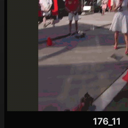
シ
ョ
ン
176_11