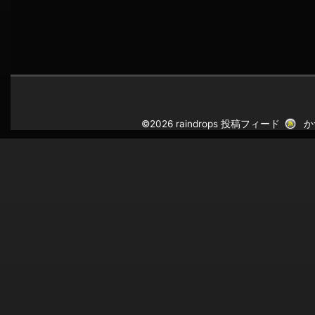
©2026 raindrops
投稿フィード
か