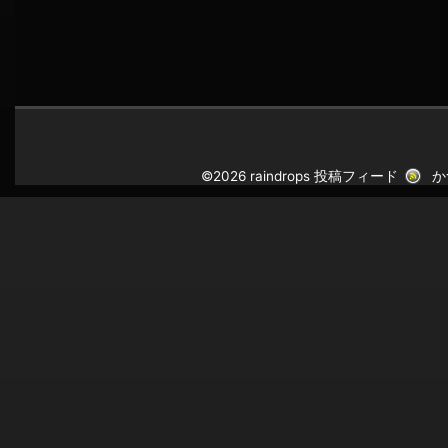
©2026 raindrops
投稿フィード
か