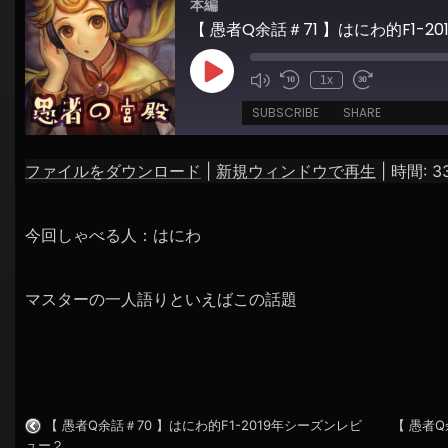
本編
シ
【 愚者Q余話＃71 】はにわ的F1-
ョ
ン
Play
1x
Episode
SUBSCRIBE
SHARE
ファイルをダウンロード
|
新規ウィンドウで再生
|
時間: 33
SHARE
RSS FEED
LINK
今回しゃべる人：はにわ
EMBED
マスターの一人語りといえばこの話題
【 愚者Q余話＃70 】はにわ的F1-2019年シーズンレビ
【 愚者Q
ュー２