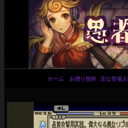
メ
ホーム
お便り投稿
主な登場人
イ
ン
ナ
ビ
ゲ
ー