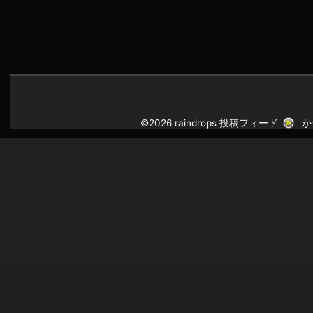
©2026 raindrops
投稿フィード
か