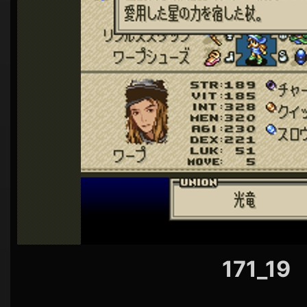
シ
ョ
ン
171_19