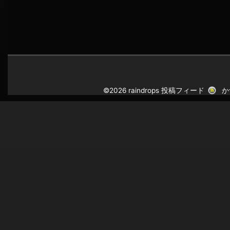
©2026 raindrops
投稿フィード
か