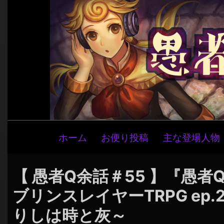
メ
ホーム
お便り投稿
主な登場人物
イ
ン
ナ
【 愚者Q余話＃55 】『愚者Q 
ビ
ブリンスレイヤーTRPG ep
ゲ
りしは時と灰～
ー