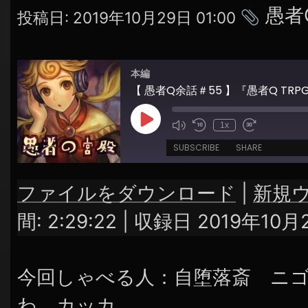
シ
タ
愚者
投稿日:
2019年10月29日 01:00
ョ
グ
ン
本編
Play
1x
Episode
SUBSCRIBE
SHARE
ファイルをダウンロード
|
新規
SHARE
RSS FEED
間: 2:29:22
|
収録日 2019年10月
LINK
EMBED
今回しゃべる人：自堕落斎 ニ
わ カッカ