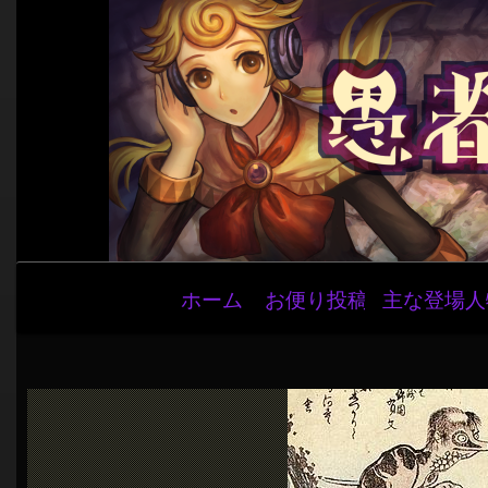
メ
ホーム
お便り投稿
主な登場人
イ
ン
ナ
ビ
ゲ
ー