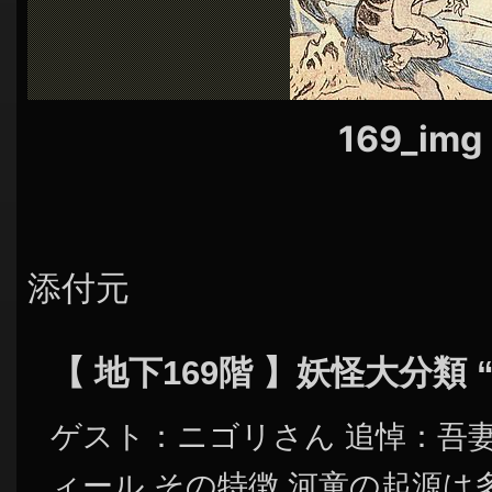
シ
ョ
ン
169_img
添付元
【 地下169階 】妖怪大分類 
ゲスト：ニゴリさん 追悼：吾
ィール その特徴 河童の起源は