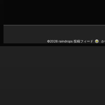
©2026 raindrops
投稿フィード
か