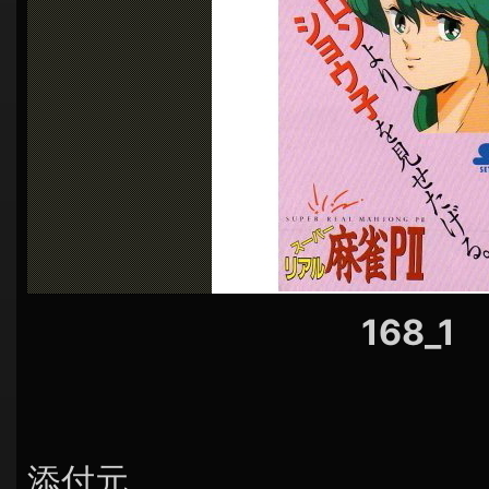
シ
ョ
ン
168_1
添付元