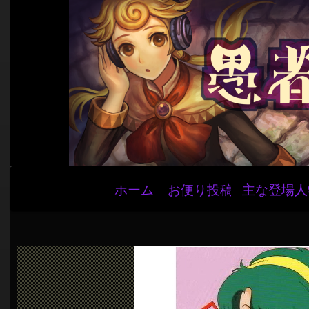
メ
ホーム
お便り投稿
主な登場人
イ
ン
ナ
ビ
ゲ
ー