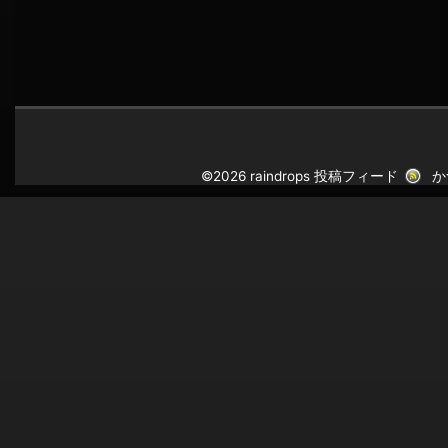
©2026 raindrops
投稿フィード
か