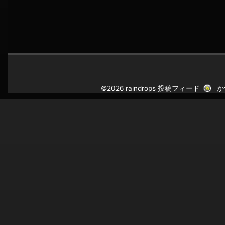
©2026 raindrops
投稿フィード
か