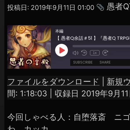
シ
タ
愚者Q
投稿日:
2019年9月11日 01:00
ョ
グ
ン
本編
Play
1x
Episode
SUBSCRIBE
SHARE
ファイルをダウンロード
|
新規
SHARE
RSS FEED
間: 1:18:03
|
収録日 2019年9月1
LINK
EMBED
今回しゃべる人：自堕落斎 ニ
わ カッカ