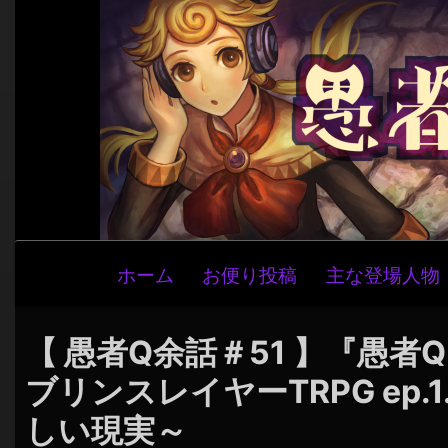
メ
ホーム
お便り投稿
主な登場人物
イ
ン
ナ
【 愚者Q余話＃51 】『愚者Q 
ビ
ブリンスレイヤーTRPG ep.
ゲ
しい現実～
ー