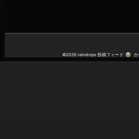
©2026 raindrops
投稿フィード
か