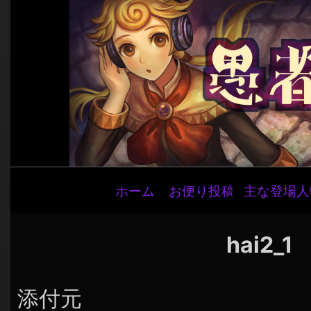
メ
ホーム
お便り投稿
主な登場人
イ
ン
ナ
hai2_1
ビ
ゲ
添付元
ー