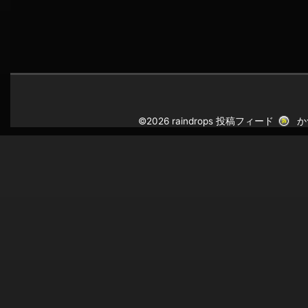
©2026 raindrops
投稿フィード
か