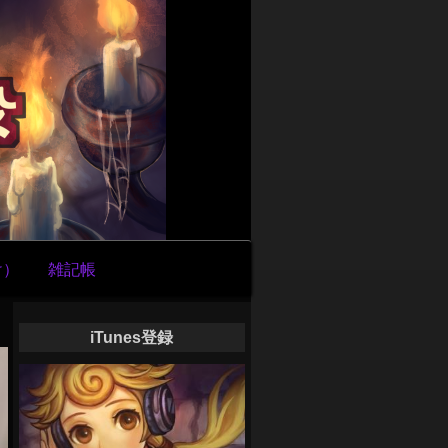
け）
雑記帳
iTunes登録