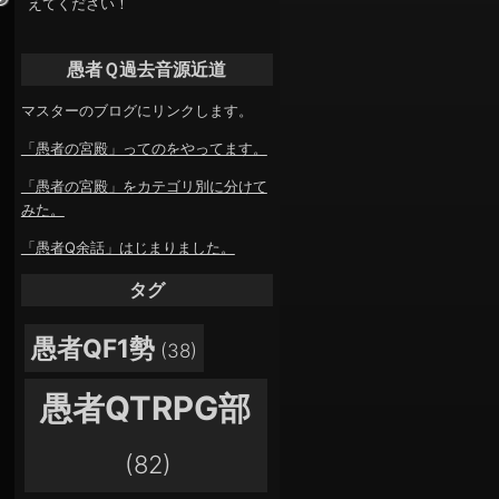
えてください！
愚者Ｑ過去音源近道
マスターのブログにリンクします。
「愚者の宮殿」ってのをやってます。
「愚者の宮殿」をカテゴリ別に分けて
みた。
「愚者Q余話」はじまりました。
タグ
愚者QF1勢
(38)
愚者QTRPG部
(82)