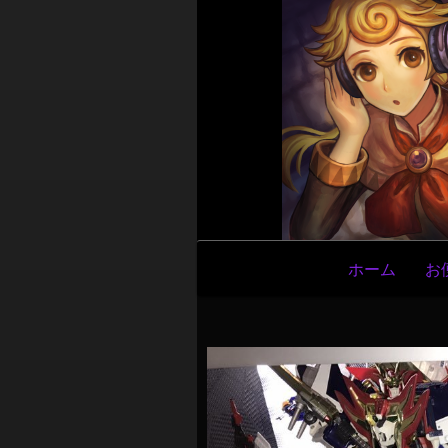
メ
ホーム
お
イ
ン
ナ
ビ
ゲ
ー