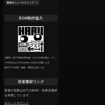
愚者Qニュースクリップ
(9)
BGM制作協力
当番組（地下95階以降本編）のＢＧＭ著作権は、すべ
てHARUおよびChameleon studioに帰属します。
無許可での使用・編集・再配信を禁じます。
音楽素材リンク
愚者の宮殿は以下のBGM・効果音素材
を利用しています。
ポケットサウンド