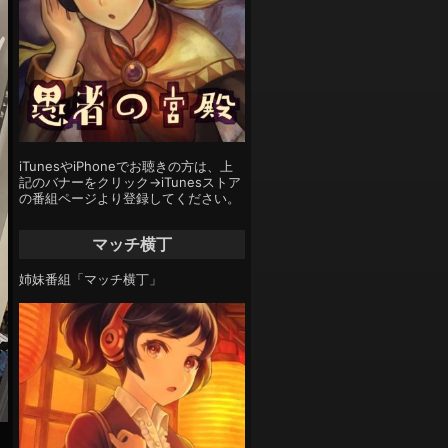
iTunesやiPhoneでお聴きの方は、上
記のバナーをクリック→iTunesストア
の番組ページより登録してください。
マッチ横丁
姉妹番組「マッチ横丁」