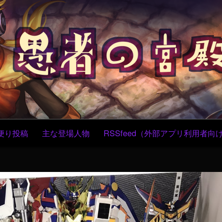
コ
ン
テ
ン
ツ
へ
ス
キ
ッ
プ
便り投稿
主な登場人物
RSSfeed（外部アプリ利用者向