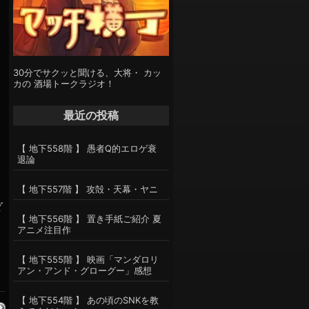
30分でサクッと聞ける、大将・ カッ
カの 酒場トークラジオ！
最近の投稿
【 地下558階 】 愚者Q的エロゲ衰
退論
【 地下557階 】 攻殻・天幕・ヤニ
ダ
【 地下556階 】 置き手紙ご紹介 夏
アニメ注目作
【 地下555階 】 映画「マンダロリ
アン・アンド・グローグー」感想
【 地下554階 】 あの頃のSNKを教