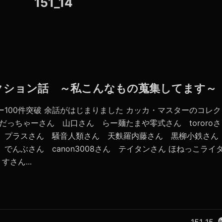
151_14
コレクション話 ～私こんなもの蒐集してます～
ー100件突破 余話がはじまりました カッカ・マスターのコレク
だっちゃーさん 山口さん らー麺たまや零式さん tororoさ
ん プラスさん 騒音人類さん 天麩羅内藤さん 黒柳小鉄さん
 でんぶさん canon3008さん テイタンさん ほねっこライ
さん...
151_15