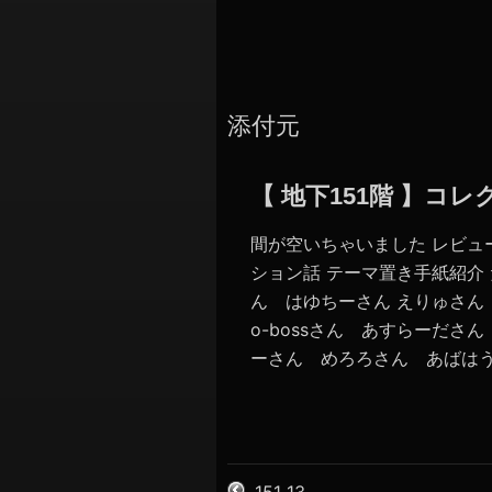
添付元
【 地下151階 】
間が空いちゃいました レビュ
ション話 テーマ置き手紙紹介 
ん はゆちーさん えりゅさ
o-bossさん あすらーださん
ーさん めろろさん あばはうす
151_13