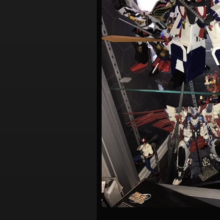
シ
ョ
ン