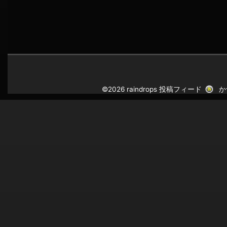
©2026 raindrops
投稿フィード
か