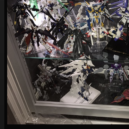
シ
ョ
ン