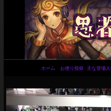
メ
ホーム
お便り投稿
主な登場人
イ
ン
ナ
ビ
ゲ
ー