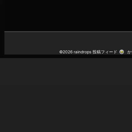
©2026 raindrops
投稿フィード
か