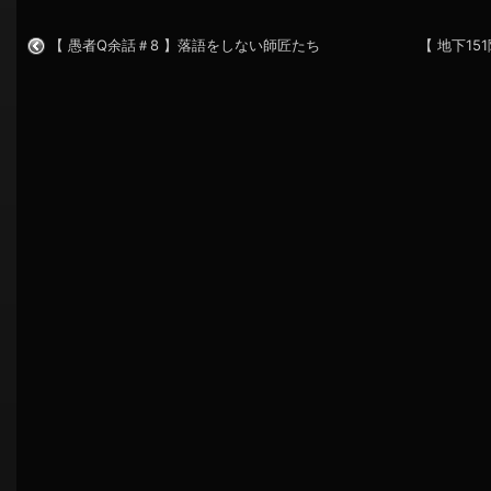
【 愚者Q余話＃8 】落語をしない師匠たち
【 地下1