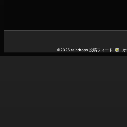
©2026 raindrops
投稿フィード
か