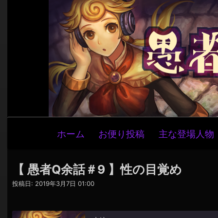
メ
ホーム
お便り投稿
主な登場人物
イ
ン
ナ
【 愚者Q余話＃9 】性の目覚め
ビ
投稿日:
2019年3月7日 01:00
ゲ
ー